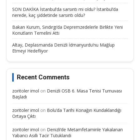
SON DAKİKA İstanbul’da sarsıntı mi oldu? İstanbul’da
nerede, kaç şiddetinde sarsıntı oldu?
Bakan Kurum, Sındırgı’da Depremzedelerle Birlikte Yeni
Konutların Temelini Attı
Altay, Deplasmanda Denizli İdmanyurdu’nu Mağlup
Etmeyi Hedefliyor
Recent Comments
zoritoler imol
on
Denizli OSB 6. Masa Tenisi Turnuvası
Başladı
zoritoler imol
on
Bolu’da Tarihi Konağın Kundaklandığı
Ortaya Çıktı
zoritoler imol
on
Denizli’de Metamfetaminle Yakalanan
Yabancı Asıllı Tacir Tutuklandı