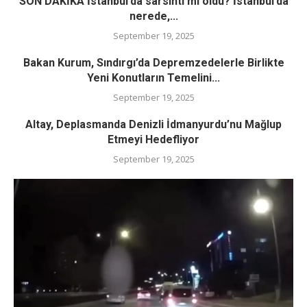
SON DAKİKA İstanbul’da sarsıntı mi oldu? İstanbul’da
nerede,...
September 19, 2025
Bakan Kurum, Sındırgı’da Depremzedelerle Birlikte
Yeni Konutların Temelini...
September 19, 2025
Altay, Deplasmanda Denizli İdmanyurdu’nu Mağlup
Etmeyi Hedefliyor
September 19, 2025