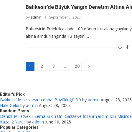
Balıkesir’de Büyük Yangın Denetim Altına Al
by
admin
September 5, 2025
Balıkesir’in Erdek ilçesinde 100 dönümlük alana yayılan 
altına alındı. Yangında 13 zeytin …
1
…
2
3
20
Editor's Pick
Balıkesir’de bir sarsıntı daha! Büyüklüğü 3.9
by
admin
August 28, 2025
Hale Geldi
by
admin
August 28, 2025
Random Posts
Denizli Milletvekili Sema Silkin Ün, Gazze’ye İnsani Yardım İçin Mısır’da
Kaza: 2 Yaralı
by
admin
June 10, 2025
Popular Categories