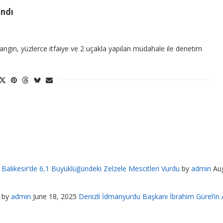
ındı
yangın, yüzlerce itfaiye ve 2 uçakla yapılan müdahale ile denetim
Balıkesir’de 6,1 Büyüklüğündeki Zelzele Mescitleri Vurdu
by
admin
Au
by
admin
June 18, 2025
Denizli İdmanyurdu Başkanı İbrahim Gürel’in A