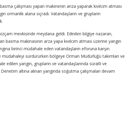
basma çalışması yapan makinenin arıza yaparak kıvılcım atması
ngın ormanlık alana sıçradı. Vatandaşların ve grupların
ı.
Sekizçam mevkisinde meydana geldi. Edinilen bilgiye nazaran,
an basma makinasının arza yapa kıvılcım atması üzerine yangın
yangına birinci müdahale eden vatandaşların eforuna karşın
erle müdahaleyi sürdürürken bölgeye Orman Müdürlüğü takımları ve
ale edilen yangın, grupların ve vatandaşlarında süratli ve
ı. Denetim altına alınan yangında soğutma çalışmaları devam