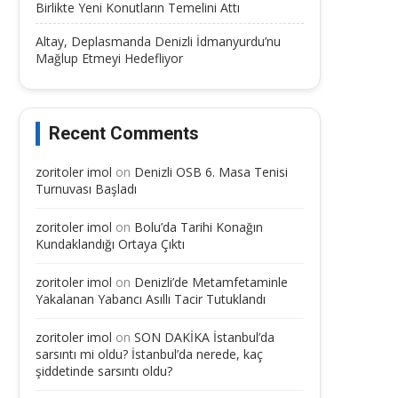
Birlikte Yeni Konutların Temelini Attı
Altay, Deplasmanda Denizli İdmanyurdu’nu
Mağlup Etmeyi Hedefliyor
Recent Comments
zoritoler imol
on
Denizli OSB 6. Masa Tenisi
Turnuvası Başladı
zoritoler imol
on
Bolu’da Tarihi Konağın
Kundaklandığı Ortaya Çıktı
zoritoler imol
on
Denizli’de Metamfetaminle
Yakalanan Yabancı Asıllı Tacir Tutuklandı
zoritoler imol
on
SON DAKİKA İstanbul’da
sarsıntı mi oldu? İstanbul’da nerede, kaç
şiddetinde sarsıntı oldu?