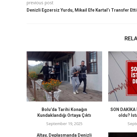
previous post
Denizli Egzersiz Yurdu, Mikail Efe Kartal’ı Transfer Etti
REL
Bolu’da Tarihi Konağın
SON DAKİKA İ
Kundaklandığı Ortaya Çıktı
oldu? İst
September 19, 2025
Sept
Altay, Deplasmanda Denizli