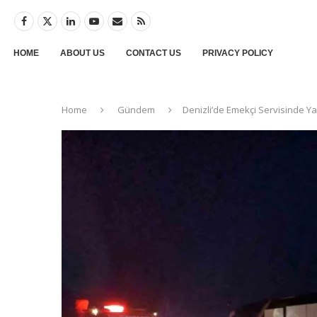
HOME
ABOUT US
CONTACT US
PRIVACY POLICY
Home
Gündem
Denizli’de Emekçi Servisinde Ya