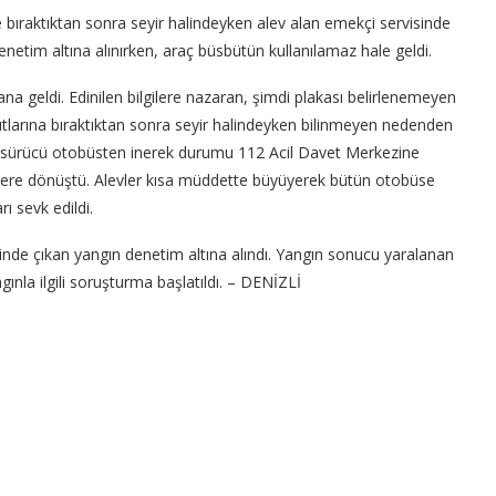
ne bıraktıktan sonra seyir halindeyken alev alan emekçi servisinde
 denetim altına alınırken, araç büsbütün kullanılamaz hale geldi.
na geldi. Edinilen bilgilere nazaran, şimdi plakası belirlenemeyen
utlarına bıraktıktan sonra seyir halindeyken bilinmeyen nedenden
 sürücü otobüsten inerek durumu 112 Acil Davet Merkezine
evlere dönüştü. Alevler kısa müddette büyüyerek bütün otobüse
rı sevk edildi.
binde çıkan yangın denetim altına alındı. Yangın sonucu yaralanan
nla ilgili soruşturma başlatıldı. – DENİZLİ