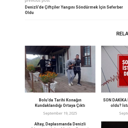
previous post
Denizli’de Çiftçiler Yangını Söndürmek İçin Seferber
Oldu
REL
Bolu’da Tarihi Konağın
SON DAKİKA İ
Kundaklandığı Ortaya Çıktı
oldu? İst
September 19, 2025
Sept
Altay, Deplasmanda Denizli