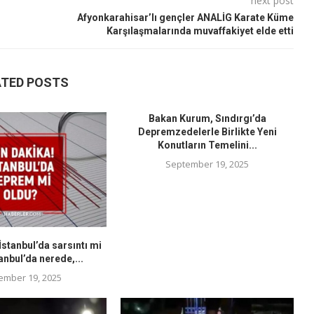
next post
Afyonkarahisar’lı gençler ANALİG Karate Küme
Karşılaşmalarında muvaffakiyet elde etti
ATED POSTS
Bakan Kurum, Sındırgı’da
Depremzedelerle Birlikte Yeni
Konutların Temelini...
September 19, 2025
stanbul’da sarsıntı mi
anbul’da nerede,...
ember 19, 2025