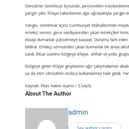
Denizli’nin Serinhisar ilçesinde, personelleri meskenleri
yangın çıktı. İtfaiye takımlarının ağır uğraşlarıyla yangın
Yangın, Serinhisar ilçesi Cumhuriyet Mahallesi’nde meyda
emekçi servisi, gece vardiyasından çıkan emekçileri kon
dolayı dumanlar yükselmeye başladı. Durumu fark eden
bildirdi. Emekçi servisinden çıkan dumanlar bir anda al
sardı. İhbar üzerine bölgeye itfaiye, sıhhat ve polis grupla
Bölgeye gelen itfaiye gruplarının ağır çalışmalarının aka
ya da ölen olmazken otobüs kullanılamaz hale geldi. Yangı
Kaynak: İhlas Haber Ajansı / 3.Sayfa
About The Author
admin
See author's posts