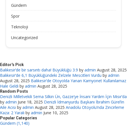
Gündem
Spor
Teknoloji
Uncategorized
Editor's Pick
Balıkesir’de bir sarsıntı daha! Büyüklüğü 3.9
by
admin
August 28, 2025
Balıkesir’de 6,1 Büyüklüğündeki Zelzele Mescitleri Vurdu
by
admin
August 28, 2025
Balıkesir’de Otoyolda Yanan Kamyonet Kullanılamaz
Hale Geldi
by
admin
August 28, 2025
Random Posts
Denizli Milletvekili Sema Silkin Ün, Gazze’ye İnsani Yardım İçin Mısır’da
by
admin
June 18, 2025
Denizli İdmanyurdu Başkanı İbrahim Gürel’in
Aile Acısı
by
admin
August 28, 2025
Anadolu Otoyolu’nda Zincirleme
Kaza: 2 Yaralı
by
admin
June 10, 2025
Popular Categories
Gündem (1,140)