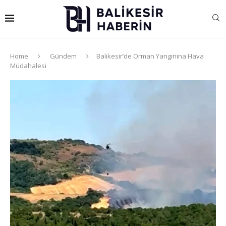
Home
Gündem
Balıkesir’de Orman Yangınına Hava
Müdahalesi