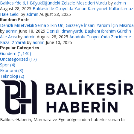
Balıkesir’de 6,1 Büyüklüğündeki Zelzele Mescitleri Vurdu
by
admin
August 28, 2025
Balıkesir’de Otoyolda Yanan Kamyonet Kullanılamaz
Hale Geldi
by
admin
August 28, 2025
Random Posts
Denizli Milletvekili Sema Silkin Ün, Gazze’ye İnsani Yardım İçin Mısır’da
by
admin
June 18, 2025
Denizli İdmanyurdu Başkanı İbrahim Gürel’in
Aile Acısı
by
admin
August 28, 2025
Anadolu Otoyolu’nda Zincirleme
Kaza: 2 Yaralı
by
admin
June 10, 2025
Popular Categories
Gündem (1,140)
Uncategorized (17)
Spor (4)
Ekonomi (3)
Teknoloji (2)
BalikesirHaberin, Marmara ve Ege bölgesinden haberler sunan bir
platformdur. Ayrıca guest post, link placement ve PBN satış