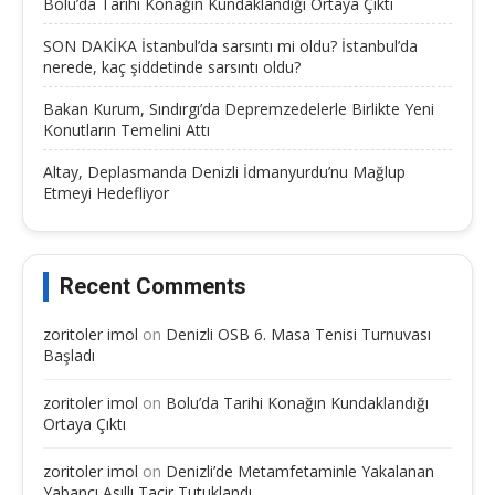
Bolu’da Tarihi Konağın Kundaklandığı Ortaya Çıktı
SON DAKİKA İstanbul’da sarsıntı mi oldu? İstanbul’da
nerede, kaç şiddetinde sarsıntı oldu?
Bakan Kurum, Sındırgı’da Depremzedelerle Birlikte Yeni
Konutların Temelini Attı
Altay, Deplasmanda Denizli İdmanyurdu’nu Mağlup
Etmeyi Hedefliyor
Recent Comments
zoritoler imol
on
Denizli OSB 6. Masa Tenisi Turnuvası
Başladı
zoritoler imol
on
Bolu’da Tarihi Konağın Kundaklandığı
Ortaya Çıktı
zoritoler imol
on
Denizli’de Metamfetaminle Yakalanan
Yabancı Asıllı Tacir Tutuklandı