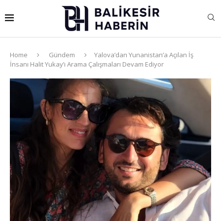
Home
Gündem
Yalova’dan Yunanistan’a Açılan İş
İnsanı Halit Yukay’ı Arama Çalışmaları Devam Ediyor