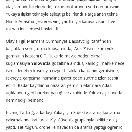
ulaşılamadı. İncelemede, tekne motorunun seri numarasının
Yukay’a ilişkin tekneyle eşleştiği belirlendi. Parçalanan tekne
Ekinlik Adası’na çekilerek vinç yardımıyla karaya çıkarıldı ve
uzman incelemesi başlatıldı.
Olayla ilgili Marmara Cumhuriyet Başsavcılığı tarafından
başlatılan soruşturma kapsamında, ‘Arel 7’ isimli kuru yük
gemisinin kaptanı C.T. “taksirle mevte neden olma”
suçlamasıyla
Yalova
‘da gözaltına alındı. Çıkarıldığı mahkemece
isimli denetim koşuluyla özgür bırakılan kaptanın gemisinde,
tekneyle çarpışma ihtimaline işaret eden sürtme izleri tespit
edildi. Radar kayıtlarına nazaran geminin Marmara Adası
açıklarında geri hareket yaptığı ve akabinde Yalova açıklarında
demirlediği belirlendi.
Kıvanç Tatlıtuğ, arkadaşı Yukay için Erdek’te arama kurtarma
çalışmalarına katılarak, Kıyı Güvenlik gruplarıyla birlikte dalış
yaptı. Tatlıtuğ’un, drone ile havadan da arama yaptığı öğrenildi.