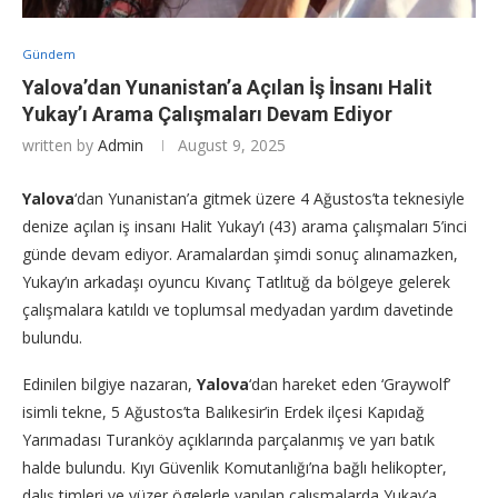
Gündem
Yalova’dan Yunanistan’a Açılan İş İnsanı Halit
Yukay’ı Arama Çalışmaları Devam Ediyor
written by
Admin
August 9, 2025
Yalova
‘dan Yunanistan’a gitmek üzere 4 Ağustos’ta teknesiyle
denize açılan iş insanı Halit Yukay’ı (43) arama çalışmaları 5’inci
günde devam ediyor. Aramalardan şimdi sonuç alınamazken,
Yukay’ın arkadaşı oyuncu Kıvanç Tatlıtuğ da bölgeye gelerek
çalışmalara katıldı ve toplumsal medyadan yardım davetinde
bulundu.
Edinilen bilgiye nazaran,
Yalova
‘dan hareket eden ‘Graywolf’
isimli tekne, 5 Ağustos’ta Balıkesir’in Erdek ilçesi Kapıdağ
Yarımadası Turanköy açıklarında parçalanmış ve yarı batık
halde bulundu. Kıyı Güvenlik Komutanlığı’na bağlı helikopter,
dalış timleri ve yüzer ögelerle yapılan çalışmalarda Yukay’a