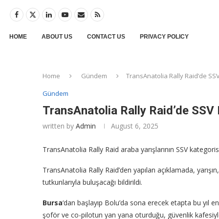
HOME
ABOUT US
CONTACT US
PRIVACY POLICY
Home
Gündem
TransAnatolia Rally Raid’de SSV 
Gündem
TransAnatolia Rally Raid’de SSV K
written by
Admin
August 6, 2025
TransAnatolia Rally Raid araba yarışlarının SSV kategorisi 
TransAnatolia Rally Raid’den yapılan açıklamada, yarışın
tutkunlarıyla buluşacağı bildirildi.
Bursa
‘dan başlayıp Bolu’da sona erecek etapta bu yıl en b
şoför ve co-pilotun yan yana oturduğu, güvenlik kafesiyl