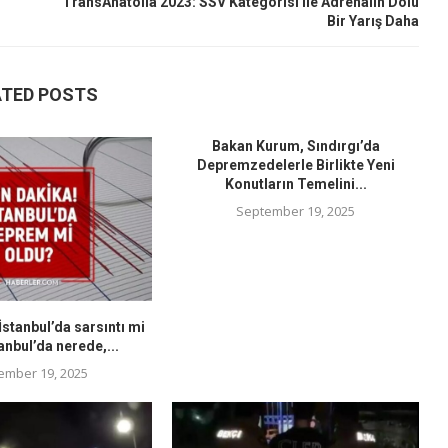
TransAnatolia 2023: SSV Kategorisi ile Adrenalin Dolu
Bir Yarış Daha
ATED POSTS
Bakan Kurum, Sındırgı’da
Depremzedelerle Birlikte Yeni
Konutların Temelini...
September 19, 2025
stanbul’da sarsıntı mi
anbul’da nerede,...
ember 19, 2025