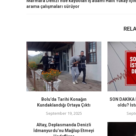
Marmara Denizi’nde kaybolan iş adamı Halit Yukay için
arama çalışmaları sürüyor
REL
Bolu’da Tarihi Konağın
SON DAKİKA İ
Kundaklandığı Ortaya Çıktı
oldu? İst
September 19, 2025
Sept
Altay, Deplasmanda Denizli
İdmanyurdu’nu Mağlup Etmeyi