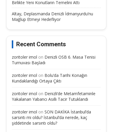
Birlikte Yeni Konutların Temelini Attı
Altay, Deplasmanda Denizli İdmanyurdu’nu
Mağlup Etmeyi Hedefliyor
Recent Comments
zoritoler imol
on
Denizli OSB 6. Masa Tenisi
Turnuvası Başladı
zoritoler imol
on
Bolu’da Tarihi Konağın
Kundaklandığı Ortaya Çıktı
zoritoler imol
on
Denizli’de Metamfetaminle
Yakalanan Yabancı Asıllı Tacir Tutuklandı
zoritoler imol
on
SON DAKİKA İstanbul’da
sarsıntı mi oldu? İstanbul’da nerede, kaç
şiddetinde sarsıntı oldu?