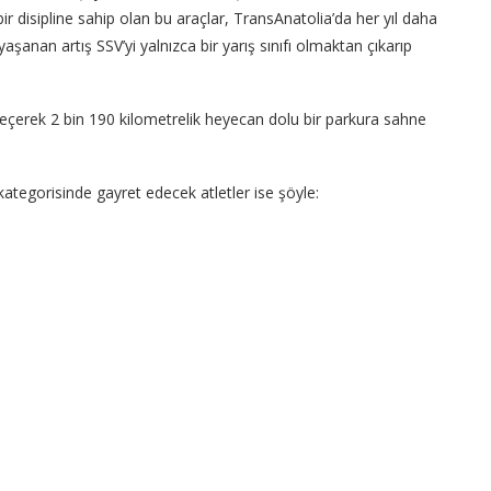
bir disipline sahip olan bu araçlar, TransAnatolia’da her yıl daha
yaşanan artış SSV’yi yalnızca bir yarış sınıfı olmaktan çıkarıp
geçerek 2 bin 190 kilometrelik heyecan dolu bir parkura sahne
ategorisinde gayret edecek atletler ise şöyle: