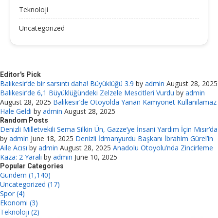
Teknoloji
Uncategorized
Editor's Pick
Balıkesir’de bir sarsıntı daha! Büyüklüğü 3.9
by
admin
August 28, 2025
Balıkesir’de 6,1 Büyüklüğündeki Zelzele Mescitleri Vurdu
by
admin
August 28, 2025
Balıkesir’de Otoyolda Yanan Kamyonet Kullanılamaz
Hale Geldi
by
admin
August 28, 2025
Random Posts
Denizli Milletvekili Sema Silkin Ün, Gazze’ye İnsani Yardım İçin Mısır’da
by
admin
June 18, 2025
Denizli İdmanyurdu Başkanı İbrahim Gürel’in
Aile Acısı
by
admin
August 28, 2025
Anadolu Otoyolu’nda Zincirleme
Kaza: 2 Yaralı
by
admin
June 10, 2025
Popular Categories
Gündem (1,140)
Uncategorized (17)
Spor (4)
Ekonomi (3)
Teknoloji (2)