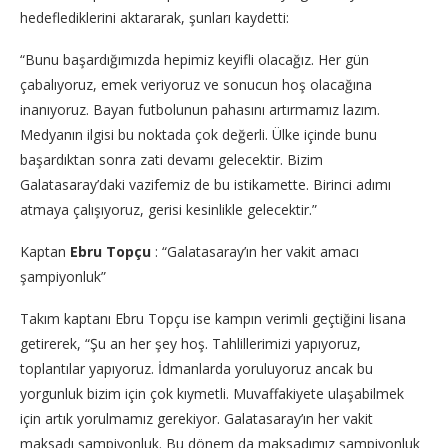
hedeflediklerini aktararak, şunları kaydetti:
“Bunu başardığımızda hepimiz keyifli olacağız. Her gün
çabalıyoruz, emek veriyoruz ve sonucun hoş olacağına
inanıyoruz. Bayan futbolunun pahasını artırmamız lazım.
Medyanın ilgisi bu noktada çok değerli. Ülke içinde bunu
başardıktan sonra zati devamı gelecektir. Bizim
Galatasaray’daki vazifemiz de bu istikamette. Birinci adımı
atmaya çalışıyoruz, gerisi kesinlikle gelecektir.”
Kaptan
Ebru Topçu
: “Galatasaray’ın her vakit amacı
şampiyonluk”
Takım kaptanı Ebru Topçu ise kampın verimli geçtiğini lisana
getirerek, “Şu an her şey hoş. Tahlillerimizi yapıyoruz,
toplantılar yapıyoruz. İdmanlarda yoruluyoruz ancak bu
yorgunluk bizim için çok kıymetli. Muvaffakiyete ulaşabilmek
için artık yorulmamız gerekiyor. Galatasaray’ın her vakit
maksadı şampiyonluk. Bu dönem da maksadımız şampiyonluk