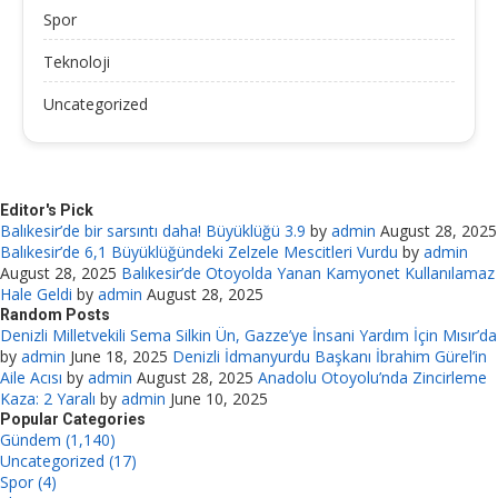
Spor
Teknoloji
Uncategorized
Editor's Pick
Balıkesir’de bir sarsıntı daha! Büyüklüğü 3.9
by
admin
August 28, 2025
Balıkesir’de 6,1 Büyüklüğündeki Zelzele Mescitleri Vurdu
by
admin
August 28, 2025
Balıkesir’de Otoyolda Yanan Kamyonet Kullanılamaz
Hale Geldi
by
admin
August 28, 2025
Random Posts
Denizli Milletvekili Sema Silkin Ün, Gazze’ye İnsani Yardım İçin Mısır’da
by
admin
June 18, 2025
Denizli İdmanyurdu Başkanı İbrahim Gürel’in
Aile Acısı
by
admin
August 28, 2025
Anadolu Otoyolu’nda Zincirleme
Kaza: 2 Yaralı
by
admin
June 10, 2025
Popular Categories
Gündem (1,140)
Uncategorized (17)
Spor (4)