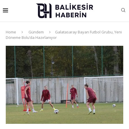
Home
Gündem
Galatasaray Bayan Futbol Grubu, Yeni
Döneme Bolu’da Hazırlanıyor