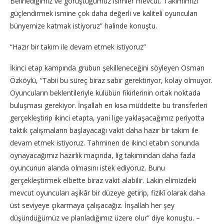
Belirlediğimiz ve görüştüğümüz isimler mevcut. Takımımızı
güçlendirmek ismine çok daha değerli ve kaliteli oyuncuları
bünyemize katmak istiyoruz” halinde konuştu.
“Hazır bir takım ile devam etmek istiyoruz”
İkinci etap kampında grubun şekilleneceğini söyleyen Osman
Özköylü, “Tabii bu süreç biraz sabır gerektiriyor, kolay olmuyor.
Oyuncuların beklentileriyle kulübün fikirlerinin ortak noktada
buluşması gerekiyor. İnşallah en kısa müddette bu transferleri
gerçekleştirip ikinci etapta, yani lige yaklaşacağımız periyotta
taktik çalışmaların başlayacağı vakit daha hazır bir takım ile
devam etmek istiyoruz. Tahminen de ikinci etabın sonunda
oynayacağımız hazırlık maçında, lig takımından daha fazla
oyuncunun alanda olmasını istek ediyoruz. Bunu
gerçekleştirmek elbette biraz vakit alabilir. Lakin elimizdeki
mevcut oyuncuları aşikâr bir düzeye getirip, fizikî olarak daha
üst seviyeye çıkarmaya çalışacağız. İnşallah her şey
düşündüğümüz ve planladığımız üzere olur” diye konuştu. –