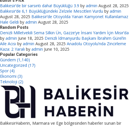
Editor's Pick
Balıkesir’de bir sarsıntı daha! Büyüklüğü 3.9
by
admin
August 28, 2025
Balıkesir’de 6,1 Büyüklüğündeki Zelzele Mescitleri Vurdu
by
admin
August 28, 2025
Balıkesir’de Otoyolda Yanan Kamyonet Kullanılamaz
Hale Geldi
by
admin
August 28, 2025
Random Posts
Denizli Milletvekili Sema Silkin Ün, Gazze’ye İnsani Yardım İçin Mısır’da
by
admin
June 18, 2025
Denizli İdmanyurdu Başkanı İbrahim Gürel’in
Aile Acısı
by
admin
August 28, 2025
Anadolu Otoyolu’nda Zincirleme
Kaza: 2 Yaralı
by
admin
June 10, 2025
Popular Categories
Gündem (1,140)
Uncategorized (17)
Spor (4)
Ekonomi (3)
Teknoloji (2)
BalikesirHaberin, Marmara ve Ege bölgesinden haberler sunan bir