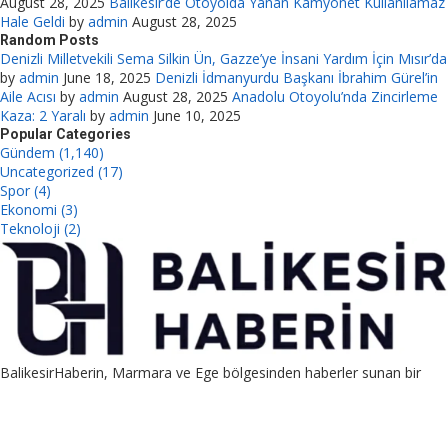
August 28, 2025
Balıkesir’de Otoyolda Yanan Kamyonet Kullanılamaz
Hale Geldi
by
admin
August 28, 2025
Random Posts
Denizli Milletvekili Sema Silkin Ün, Gazze’ye İnsani Yardım İçin Mısır’da
by
admin
June 18, 2025
Denizli İdmanyurdu Başkanı İbrahim Gürel’in
Aile Acısı
by
admin
August 28, 2025
Anadolu Otoyolu’nda Zincirleme
Kaza: 2 Yaralı
by
admin
June 10, 2025
Popular Categories
Gündem (1,140)
Uncategorized (17)
Spor (4)
Ekonomi (3)
Teknoloji (2)
BalikesirHaberin, Marmara ve Ege bölgesinden haberler sunan bir
platformdur. Ayrıca guest post, link placement ve PBN satış
hizmetleriyle SEO destekli pazarlama sağlar.
Contact us:
contact@yoursite.com