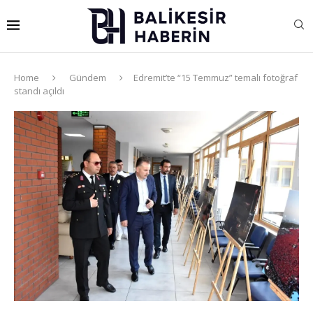
Home
Gündem
Edremit’te “15 Temmuz” temalı fotoğraf
standı açıldı