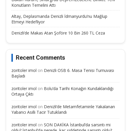
Konutların Temelini Attı
Altay, Deplasmanda Denizli İdmanyurdu’nu Mağlup
Etmeyi Hedefliyor
Denizli’de Makas Atan Şoföre 10 Bin 260 TL Ceza
Recent Comments
zoritoler imol
on
Denizli OSB 6. Masa Tenisi Turnuvası
Başladı
zoritoler imol
on
Bolu’da Tarihi Konağın Kundaklandığı
Ortaya Çıktı
zoritoler imol
on
Denizli’de Metamfetaminle Yakalanan
Yabancı Asıllı Tacir Tutuklandı
zoritoler imol
on
SON DAKİKA İstanbul’da sarsıntı mi
oldu? İstanbul’da nerede, kaç şiddetinde sarsıntı oldu?