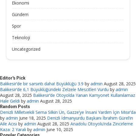
Ekonomi
Gündem
Spor
Teknoloji
Uncategorized
Editor's Pick
Balıkesir’de bir sarsıntı daha! Büyüklüğü 3.9
by
admin
August 28, 2025
Balıkesir’de 6,1 Büyüklüğündeki Zelzele Mescitleri Vurdu
by
admin
August 28, 2025
Balıkesir’de Otoyolda Yanan Kamyonet Kullanılamaz
Hale Geldi
by
admin
August 28, 2025
Random Posts
Denizli Milletvekili Sema Silkin Ün, Gazze’ye İnsani Yardım İçin Mısır’da
by
admin
June 18, 2025
Denizli İdmanyurdu Başkanı İbrahim Gürel’in
Aile Acısı
by
admin
August 28, 2025
Anadolu Otoyolu’nda Zincirleme
Kaza: 2 Yaralı
by
admin
June 10, 2025
Popular Categories