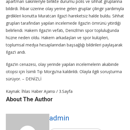
apartman sakinleriyle birlikte durumu polis ve sıhhat gruplarına
bildirdi. İhbar üzerine olay yerine gelen gruplar çilingir yardımıyla
girdikleri konutta Muratcan Ilgaz’ı hareketsiz halde buldu. Sıhhat
grupları tarafından yapılan incelemede Ilgaz’ın ömrünü yitirdiği
belirlendi. Hakem Ilgaz’ın vefatı, Denizli’nin spor topluluğunda
hüzne neden oldu. Hakem arkadaşları ve spor kulüpleri,
toplumsal medya hesaplarından başsağlığı bildirileri paylaşarak
Ilgaz’ı andı.
Ilgaz’ın cenazesi, olay yerinde yapılan incelemelerin akabinde
otopsi için İsimli Tıp Morgu’na kaldırıldı. Olayla ilgili soruşturma
sürüyor. – DENİZLİ
Kaynak: İhlas Haber Ajansı / 3.Sayfa
About The Author
admin