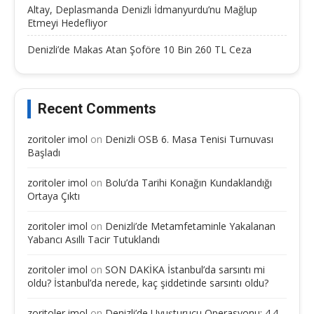
Altay, Deplasmanda Denizli İdmanyurdu’nu Mağlup
Etmeyi Hedefliyor
Denizli’de Makas Atan Şoföre 10 Bin 260 TL Ceza
Recent Comments
zoritoler imol
on
Denizli OSB 6. Masa Tenisi Turnuvası
Başladı
zoritoler imol
on
Bolu’da Tarihi Konağın Kundaklandığı
Ortaya Çıktı
zoritoler imol
on
Denizli’de Metamfetaminle Yakalanan
Yabancı Asıllı Tacir Tutuklandı
zoritoler imol
on
SON DAKİKA İstanbul’da sarsıntı mi
oldu? İstanbul’da nerede, kaç şiddetinde sarsıntı oldu?
zoritoler imol
on
Denizli’de Uyuşturucu Operasyonu: 4.4