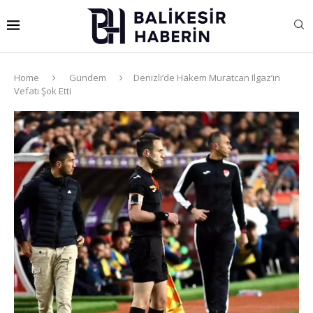
Home
Gündem
Denizli’de Hakem Muratcan Ilgaz’ın
Vefatı Şok Etti