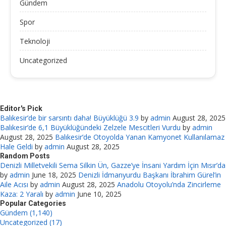
Gündem
Spor
Teknoloji
Uncategorized
Editor's Pick
Balıkesir’de bir sarsıntı daha! Büyüklüğü 3.9
by
admin
August 28, 2025
Balıkesir’de 6,1 Büyüklüğündeki Zelzele Mescitleri Vurdu
by
admin
August 28, 2025
Balıkesir’de Otoyolda Yanan Kamyonet Kullanılamaz
Hale Geldi
by
admin
August 28, 2025
Random Posts
Denizli Milletvekili Sema Silkin Ün, Gazze’ye İnsani Yardım İçin Mısır’da
by
admin
June 18, 2025
Denizli İdmanyurdu Başkanı İbrahim Gürel’in
Aile Acısı
by
admin
August 28, 2025
Anadolu Otoyolu’nda Zincirleme
Kaza: 2 Yaralı
by
admin
June 10, 2025
Popular Categories
Gündem (1,140)
Uncategorized (17)