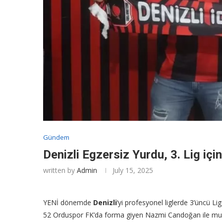
Gündem
Denizli Egzersiz Yurdu, 3. Lig iç
written by
Admin
July 15, 2025
YENİ dönemde
Denizli
‘yi profesyonel liglerde 3’üncü L
52 Orduspor FK’da forma giyen Nazmi Candoğan ile muahe