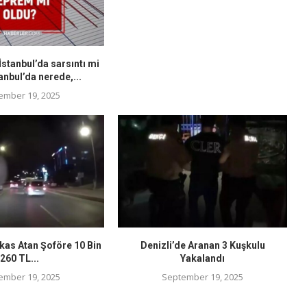
stanbul’da sarsıntı mi
anbul’da nerede,...
ember 19, 2025
kas Atan Şoföre 10 Bin
Denizli’de Aranan 3 Kuşkulu
260 TL...
Yakalandı
ember 19, 2025
September 19, 2025