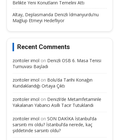
Birlikte Yeni Konutların Temelini Attı
Altay, Deplasmanda Denizli İdmanyurdu’nu
Mağlup Etmeyi Hedefliyor
Recent Comments
zoritoler imol
on
Denizli OSB 6. Masa Tenisi
Turnuvası Başladı
zoritoler imol
on
Bolu’da Tarihi Konağın
Kundaklandığı Ortaya Çıktı
zoritoler imol
on
Denizli’de Metamfetaminle
Yakalanan Yabancı Asıllı Tacir Tutuklandı
zoritoler imol
on
SON DAKİKA İstanbul’da
sarsıntı mi oldu? İstanbul’da nerede, kaç
şiddetinde sarsıntı oldu?