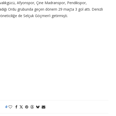
Ayvalıkgücü, Afyonspor, Çine Madranspor, Pendikspor,
nadığı Ordu grubunda geçen dönem 29 maçta 3 gol attı. Denizli
yöneticiliğe de Selçuk Göçmen’i getirmişti.
0