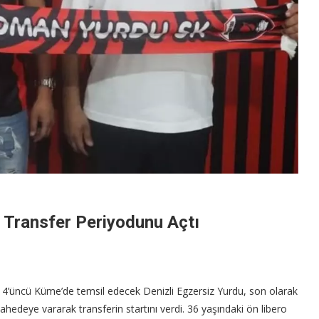
in Transfer Periyodunu Açtı
ig 4’üncü Küme’de temsil edecek Denizli Egzersiz Yurdu, son olarak
deye vararak transferin startını verdi. 36 yaşındaki ön libero