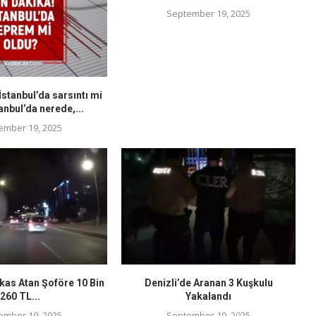
September 19, 2025
stanbul’da sarsıntı mi
anbul’da nerede,...
ember 19, 2025
kas Atan Şoföre 10 Bin
Denizli’de Aranan 3 Kuşkulu
260 TL...
Yakalandı
ember 19, 2025
September 19, 2025