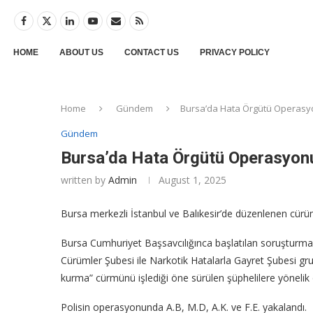
HOME
ABOUT US
CONTACT US
PRIVACY POLICY
Home
Gündem
Bursa’da Hata Örgütü Operasyo
Gündem
Bursa’da Hata Örgütü Operasyonu
written by
Admin
August 1, 2025
Bursa merkezli İstanbul ve Balıkesir’de düzenlenen cürü
Bursa Cumhuriyet Başsavcılığınca başlatılan soruşturma
Cürümler Şubesi ile Narkotik Hatalarla Gayret Şubesi gru
kurma” cürmünü işlediği öne sürülen şüphelilere yönelik
Polisin operasyonunda A.B, M.D, A.K. ve F.E. yakalandı.