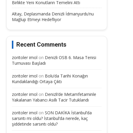
Birlikte Yeni Konutların Temelini Attı
Altay, Deplasmanda Denizli İdmanyurdu’nu
Mağlup Etmeyi Hedefliyor
Recent Comments
zoritoler imol
on
Denizli OSB 6. Masa Tenisi
Turnuvası Başladı
zoritoler imol
on
Bolu’da Tarihi Konağın
Kundaklandığı Ortaya Çıktı
zoritoler imol
on
Denizli’de Metamfetaminle
Yakalanan Yabancı Asıllı Tacir Tutuklandı
zoritoler imol
on
SON DAKİKA İstanbul’da
sarsıntı mi oldu? İstanbul’da nerede, kaç
şiddetinde sarsıntı oldu?