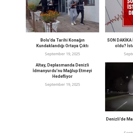
Bolu’da Tarihi Konağın
SON DAKİKA İ
Kundaklandığı Ortaya Çıktı
oldu? İst
September 19, 2025
Sept
Altay, Deplasmanda Denizli
İdmanyurdu’nu Mağlup Etmeyi
Hedefliyor
September 19, 2025
Denizli’de Ma
Sept