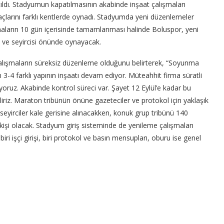
tıldı. Stadyumun kapatılmasının akabinde inşaat çalışmaları
 maçlarını farklı kentlerde oynadı. Stadyumda yeni düzenlemeler
şmaların 10 gün içerisinde tamamlanması halinde Boluspor, yeni
 ve seyircisi önünde oynayacak.
alışmaların süreksiz düzenleme olduğunu belirterek, “Soyunma
 3-4 farklı yapının inşaatı devam ediyor. Müteahhit firma süratli
liyoruz. Akabinde kontrol süreci var. Şayet 12 Eylül’e kadar bu
iz. Maraton tribünün önüne gazeteciler ve protokol için yaklaşık
i seyirciler kale gerisine alınacakken, konuk grup tribünü 140
 kişi olacak. Stadyum giriş sisteminde de yenileme çalışmaları
ri işçi girişi, biri protokol ve basın mensupları, oburu ise genel