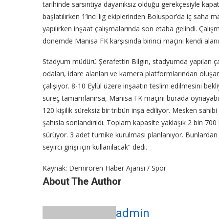
tarihinde sarsıntıya dayanıksız olduğu gerekçesiyle kapa
başlatılırken 1’inci lig ekiplerinden Boluspor’da iç saha
yapılırken inşaat çalışmalarında son etaba gelindi. Çalı
dönemde Manisa FK karşısında birinci maçını kendi alanı
Stadyum müdürü Şerafettin Bilgin, stadyumda yapılan ç
odaları, idare alanları ve kamera platformlarından oluşan
çalışıyor. 8-10 Eylül üzere inşaatın teslim edilmesini bek
süreç tamamlanırsa, Manisa FK maçını burada oynayabilir
120 kişilik süreksiz bir tribün inşa ediliyor. Mesken sahib
şahısla sonlandırıldı. Toplam kapasite yaklaşık 2 bin 700
sürüyor. 3 adet turnike kurulması planlanıyor. Bunlardan bi
seyirci girişi için kullanılacak” dedi.
Kaynak: Demirören Haber Ajansı / Spor
About The Author
admin