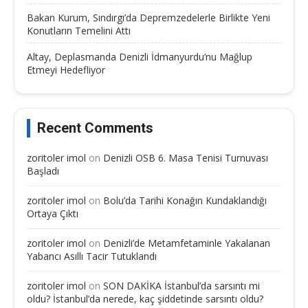
Bakan Kurum, Sındırgı’da Depremzedelerle Birlikte Yeni
Konutların Temelini Attı
Altay, Deplasmanda Denizli İdmanyurdu’nu Mağlup
Etmeyi Hedefliyor
Recent Comments
zoritoler imol
on
Denizli OSB 6. Masa Tenisi Turnuvası
Başladı
zoritoler imol
on
Bolu’da Tarihi Konağın Kundaklandığı
Ortaya Çıktı
zoritoler imol
on
Denizli’de Metamfetaminle Yakalanan
Yabancı Asıllı Tacir Tutuklandı
zoritoler imol
on
SON DAKİKA İstanbul’da sarsıntı mi
oldu? İstanbul’da nerede, kaç şiddetinde sarsıntı oldu?