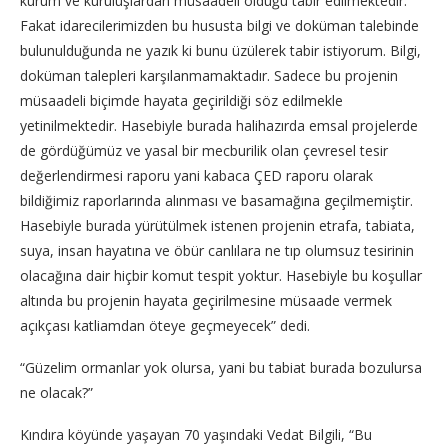
kurum ve kuruluşlardan müsaadeli olduğu tabir edilmektedir.
Fakat idarecilerimizden bu hususta bilgi ve doküman talebinde
bulunulduğunda ne yazık ki bunu üzülerek tabir istiyorum. Bilgi,
doküman talepleri karşılanmamaktadır. Sadece bu projenin
müsaadeli biçimde hayata geçirildiği söz edilmekle
yetinilmektedir. Hasebiyle burada halihazırda emsal projelerde
de gördüğümüz ve yasal bir mecburilik olan çevresel tesir
değerlendirmesi raporu yani kabaca ÇED raporu olarak
bildiğimiz raporlarında alınması ve basamağına geçilmemiştir.
Hasebiyle burada yürütülmek istenen projenin etrafa, tabiata,
suya, insan hayatına ve öbür canlılara ne tıp olumsuz tesirinin
olacağına dair hiçbir komut tespit yoktur. Hasebiyle bu koşullar
altında bu projenin hayata geçirilmesine müsaade vermek
açıkçası katliamdan öteye geçmeyecek” dedi.
“Güzelim ormanlar yok olursa, yani bu tabiat burada bozulursa
ne olacak?”
Kındıra köyünde yaşayan 70 yaşındaki Vedat Bilgili, “Bu