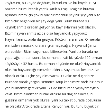
köylüyüm, bu köyde doğdum, büyüdüm. ve bu köyde 10 yıl
pazarda bir muhtarlık yaptık. Artık bu taş Ocağının buraya
açılması bizim için çok büyük bir mecburî şey bir şey yani bize.
Biz hiçbir beğenilen bir şey değil yani. Bizim burada su
kaynaklarımız oradan geliyor. Su kaynaklarımız yok olacak.
Bizim hayvanlarımız az da olsa hayvancılık yapıyoruz.
Hayvanlarımız oralarda geziyor. Küçük meralar var. O meralar
elimizden alınacak, oralara çıkamayacağız. Hayvancılığımızı
bitirecekler. Bizim suyumuzu bitirecekler. Yani biz burada ne
yapacağız ondan sonra bu ormanda zati biz yüzde 100 orman
köylüsüyüz 32 husus. Bu orman köyünde ne olur? Hayvancılık
olur. Bu hayvancılığı elimizden aldınız. Suyumuzu kestiniz. Ne
olacak öteki? Hiçbir şey olmayacak. O vakit ne düşer bize
Buradan yatak yorganı sırtımıza sarıp kendimize öteki bir ömür
yeri bulmamız gerekir yani. Biz de biz burada yaşayamayız o
vakit. Bizim elimizden bunlar alınırsa bu dağlar alınırsa, bu
güzelim ormanlar yok olursa, yani bu tabiat burada bozulursa
ne olacak? Artık orada 2 tane Kanyon var. Bu türlü büyük bir