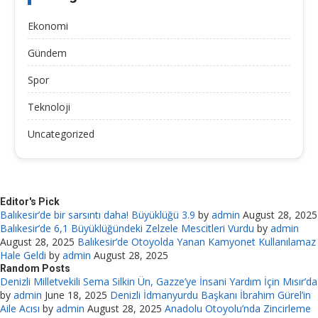
Ekonomi
Gündem
Spor
Teknoloji
Uncategorized
Editor's Pick
Balıkesir’de bir sarsıntı daha! Büyüklüğü 3.9
by
admin
August 28, 2025
Balıkesir’de 6,1 Büyüklüğündeki Zelzele Mescitleri Vurdu
by
admin
August 28, 2025
Balıkesir’de Otoyolda Yanan Kamyonet Kullanılamaz
Hale Geldi
by
admin
August 28, 2025
Random Posts
Denizli Milletvekili Sema Silkin Ün, Gazze’ye İnsani Yardım İçin Mısır’da
by
admin
June 18, 2025
Denizli İdmanyurdu Başkanı İbrahim Gürel’in
Aile Acısı
by
admin
August 28, 2025
Anadolu Otoyolu’nda Zincirleme