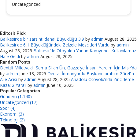
Uncategorized
Editor's Pick
Balıkesir’de bir sarsıntı daha! Büyüklüğü 3.9
by
admin
August 28, 2025
Balıkesir’de 6,1 Büyüklüğündeki Zelzele Mescitleri Vurdu
by
admin
August 28, 2025
Balıkesir’de Otoyolda Yanan Kamyonet Kullanılamaz
Hale Geldi
by
admin
August 28, 2025
Random Posts
Denizli Milletvekili Sema Silkin Ün, Gazze’ye İnsani Yardım İçin Mısır’da
by
admin
June 18, 2025
Denizli İdmanyurdu Başkanı İbrahim Gürel’in
Aile Acısı
by
admin
August 28, 2025
Anadolu Otoyolu’nda Zincirleme
Kaza: 2 Yaralı
by
admin
June 10, 2025
Popular Categories
Gündem (1,140)
Uncategorized (17)
Spor (4)
Ekonomi (3)
Teknoloji (2)