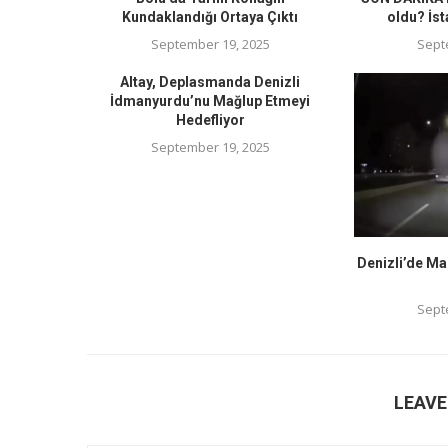
Kundaklandığı Ortaya Çıktı
oldu? İst
September 19, 2025
Sept
Altay, Deplasmanda Denizli
İdmanyurdu’nu Mağlup Etmeyi
Hedefliyor
September 19, 2025
Denizli’de Ma
Sept
LEAV