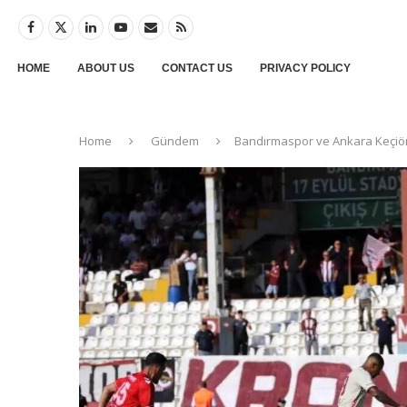
HOME
ABOUT US
CONTACT US
PRIVACY POLICY
Home
Gündem
Bandırmaspor ve Ankara Keçiör