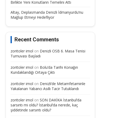
Birlikte Yeni Konutların Temelini Attı
Altay, Deplasmanda Denizli İdmanyurdu’nu
Mağlup Etmeyi Hedefliyor
Recent Comments
zoritoler imol
on
Denizli OSB 6. Masa Tenisi
Turnuvası Başladı
zoritoler imol
on
Bolu’da Tarihi Konağın
Kundaklandığı Ortaya Çıktı
zoritoler imol
on
Denizli’de Metamfetaminle
Yakalanan Yabancı Asıllı Tacir Tutuklandı
zoritoler imol
on
SON DAKİKA İstanbul’da
sarsıntı mi oldu? İstanbul’da nerede, kaç
şiddetinde sarsıntı oldu?