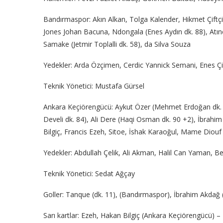
Bandırmaspor: Akın Alkan, Tolga Kalender, Hikmet Çi
Jones Johan Bacuna, Ndongala (Enes Aydın dk. 88), Atı
Samake (Jetmir Toplalli dk. 58), da Silva Souza
Yedekler: Arda Özçimen, Cerdic Yannick Semani, Enes 
Teknik Yönetici: Mustafa Gürsel
Ankara Keçiörengücü: Aykut Özer (Mehmet Erdoğan dk. 2
Develi dk. 84), Ali Dere (Haqi Osman dk. 90 +2), İbrah
Bilgiç, Francis Ezeh, Sitoe, İshak Karaoğul, Mame Diouf
Yedekler: Abdullah Çelik, Ali Akman, Halil Can Yaman,
Teknik Yönetici: Sedat Ağçay
Goller: Tanque (dk. 11), (Bandırmaspor), İbrahim Akdağ 
Sarı kartlar: Ezeh, Hakan Bilgiç (Ankara Keçiörengücü) 