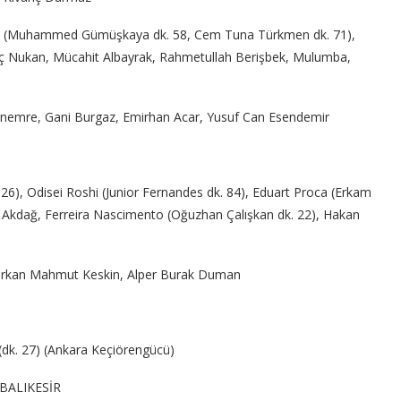
ftçi (Muhammed Gümüşkaya dk. 58, Cem Tuna Türkmen dk. 71),
nç Nukan, Mücahit Albayrak, Rahmetullah Berişbek, Mulumba,
Çinemre, Gani Burgaz, Emirhan Acar, Yusuf Can Esendemir
6), Odisei Roshi (Junior Fernandes dk. 84), Eduart Proca (Erkam
im Akdağ, Ferreira Nascimento (Oğuzhan Çalışkan dk. 22), Hakan
 Berkan Mahmut Keskin, Alper Burak Duman
(dk. 27) (Ankara Keçiörengücü)
– BALIKESİR