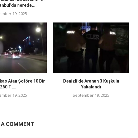
anbul’da nerede,...
ember 19, 2025
kas Atan Şoföre 10 Bin
Denizli’de Aranan 3 Kuşkulu
260 TL...
Yakalandı
ember 19, 2025
September 19, 2025
E A COMMENT