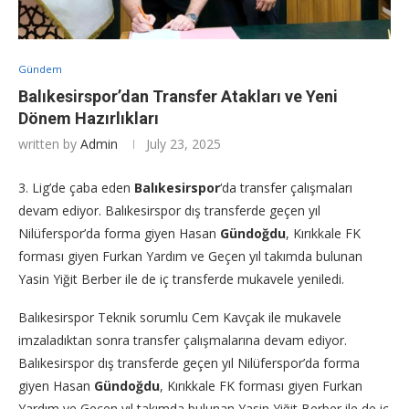
Gündem
Balıkesirspor’dan Transfer Atakları ve Yeni
Dönem Hazırlıkları
written by
Admin
July 23, 2025
3. Lig’de çaba eden
Balıkesirspor
‘da transfer çalışmaları
devam ediyor. Balıkesirspor dış transferde geçen yıl
Nilüferspor’da forma giyen Hasan
Gündoğdu
, Kırıkkale FK
forması giyen Furkan Yardım ve Geçen yıl takımda bulunan
Yasin Yiğit Berber ile de iç transferde mukavele yeniledi.
Balıkesirspor Teknik sorumlu Cem Kavçak ile mukavele
imzaladıktan sonra transfer çalışmalarına devam ediyor.
Balıkesirspor dış transferde geçen yıl Nilüferspor’da forma
giyen Hasan
Gündoğdu
, Kırıkkale FK forması giyen Furkan
Yardım ve Geçen yıl takımda bulunan Yasin Yiğit Berber ile de iç