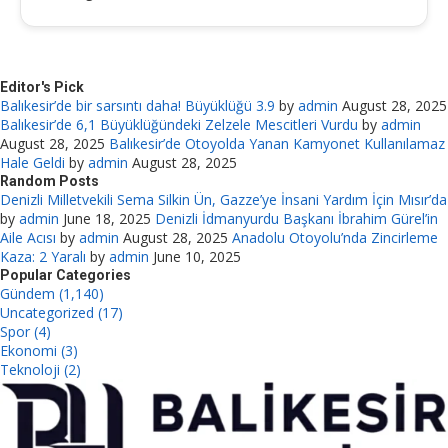
Editor's Pick
Balıkesir’de bir sarsıntı daha! Büyüklüğü 3.9
by
admin
August 28, 2025
Balıkesir’de 6,1 Büyüklüğündeki Zelzele Mescitleri Vurdu
by
admin
August 28, 2025
Balıkesir’de Otoyolda Yanan Kamyonet Kullanılamaz
Hale Geldi
by
admin
August 28, 2025
Random Posts
Denizli Milletvekili Sema Silkin Ün, Gazze’ye İnsani Yardım İçin Mısır’da
by
admin
June 18, 2025
Denizli İdmanyurdu Başkanı İbrahim Gürel’in
Aile Acısı
by
admin
August 28, 2025
Anadolu Otoyolu’nda Zincirleme
Kaza: 2 Yaralı
by
admin
June 10, 2025
Popular Categories
Gündem (1,140)
Uncategorized (17)
Spor (4)
Ekonomi (3)
Teknoloji (2)