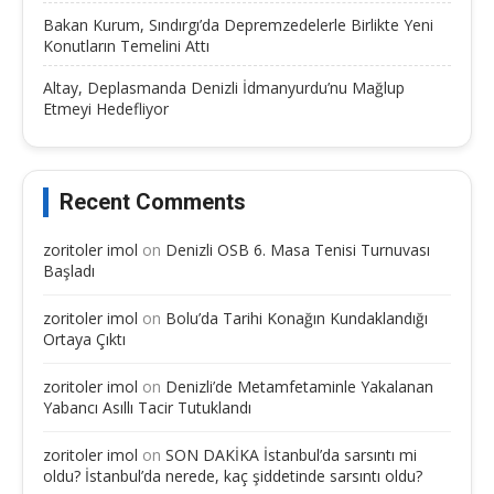
Bakan Kurum, Sındırgı’da Depremzedelerle Birlikte Yeni
Konutların Temelini Attı
Altay, Deplasmanda Denizli İdmanyurdu’nu Mağlup
Etmeyi Hedefliyor
Recent Comments
zoritoler imol
on
Denizli OSB 6. Masa Tenisi Turnuvası
Başladı
zoritoler imol
on
Bolu’da Tarihi Konağın Kundaklandığı
Ortaya Çıktı
zoritoler imol
on
Denizli’de Metamfetaminle Yakalanan
Yabancı Asıllı Tacir Tutuklandı
zoritoler imol
on
SON DAKİKA İstanbul’da sarsıntı mi
oldu? İstanbul’da nerede, kaç şiddetinde sarsıntı oldu?