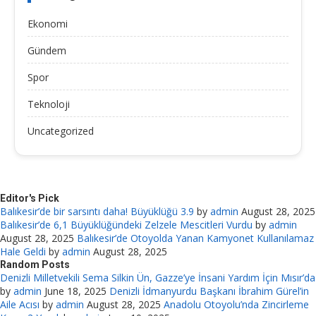
Ekonomi
Gündem
Spor
Teknoloji
Uncategorized
Editor's Pick
Balıkesir’de bir sarsıntı daha! Büyüklüğü 3.9
by
admin
August 28, 2025
Balıkesir’de 6,1 Büyüklüğündeki Zelzele Mescitleri Vurdu
by
admin
August 28, 2025
Balıkesir’de Otoyolda Yanan Kamyonet Kullanılamaz
Hale Geldi
by
admin
August 28, 2025
Random Posts
Denizli Milletvekili Sema Silkin Ün, Gazze’ye İnsani Yardım İçin Mısır’da
by
admin
June 18, 2025
Denizli İdmanyurdu Başkanı İbrahim Gürel’in
Aile Acısı
by
admin
August 28, 2025
Anadolu Otoyolu’nda Zincirleme