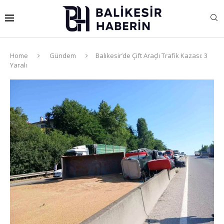
Home
Gündem
Balıkesir’de Çift Araçlı Trafik Kazası: 3
Yaralı