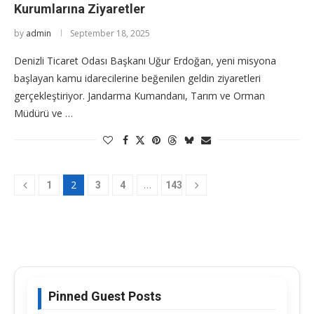
Kurumlarına Ziyaretler
by
admin
September 18, 2025
Denizli Ticaret Odası Başkanı Uğur Erdoğan, yeni misyona
başlayan kamu idarecilerine beğenilen geldin ziyaretleri
gerçekleştiriyor. Jandarma Kumandanı, Tarım ve Orman
Müdürü ve …
2
…
1
3
4
143
Pinned Guest Posts