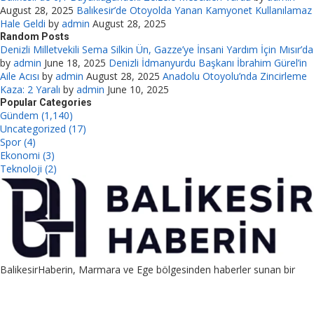
August 28, 2025
Balıkesir’de Otoyolda Yanan Kamyonet Kullanılamaz
Hale Geldi
by
admin
August 28, 2025
Random Posts
Denizli Milletvekili Sema Silkin Ün, Gazze’ye İnsani Yardım İçin Mısır’da
by
admin
June 18, 2025
Denizli İdmanyurdu Başkanı İbrahim Gürel’in
Aile Acısı
by
admin
August 28, 2025
Anadolu Otoyolu’nda Zincirleme
Kaza: 2 Yaralı
by
admin
June 10, 2025
Popular Categories
Gündem (1,140)
Uncategorized (17)
Spor (4)
Ekonomi (3)
Teknoloji (2)
BalikesirHaberin, Marmara ve Ege bölgesinden haberler sunan bir
platformdur. Ayrıca guest post, link placement ve PBN satış
hizmetleriyle SEO destekli pazarlama sağlar.