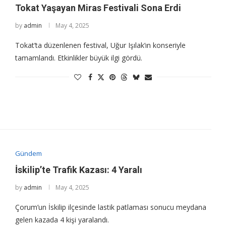
Tokat Yaşayan Miras Festivali Sona Erdi
by
admin
May 4, 2025
Tokat’ta düzenlenen festival, Uğur Işılak’ın konseriyle
tamamlandı. Etkinlikler büyük ilgi gördü.
Gündem
İskilip’te Trafik Kazası: 4 Yaralı
by
admin
May 4, 2025
Çorum’un İskilip ilçesinde lastik patlaması sonucu meydana
gelen kazada 4 kişi yaralandı.