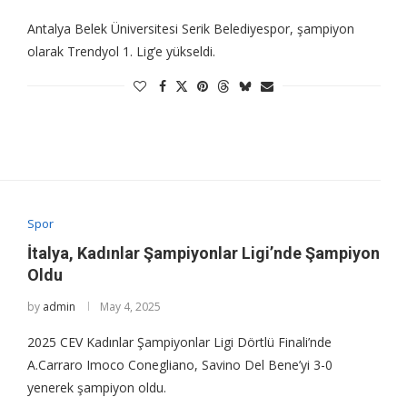
Antalya Belek Üniversitesi Serik Belediyespor, şampiyon
olarak Trendyol 1. Lig’e yükseldi.
Spor
İtalya, Kadınlar Şampiyonlar Ligi’nde Şampiyon
Oldu
by
admin
May 4, 2025
2025 CEV Kadınlar Şampiyonlar Ligi Dörtlü Finali’nde
A.Carraro Imoco Conegliano, Savino Del Bene’yi 3-0
yenerek şampiyon oldu.