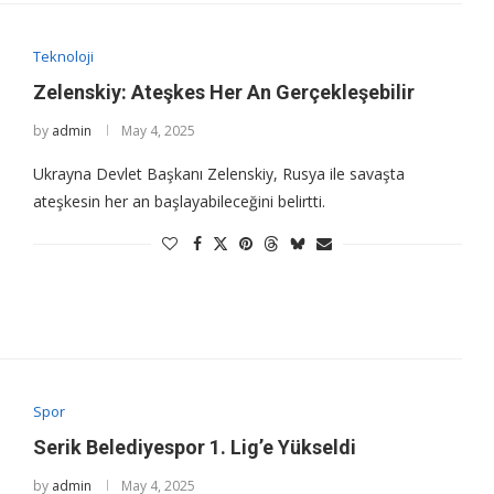
Teknoloji
Zelenskiy: Ateşkes Her An Gerçekleşebilir
by
admin
May 4, 2025
Ukrayna Devlet Başkanı Zelenskiy, Rusya ile savaşta
ateşkesin her an başlayabileceğini belirtti.
Spor
Serik Belediyespor 1. Lig’e Yükseldi
by
admin
May 4, 2025