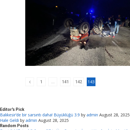
…
143
1
141
142
Editor's Pick
Balıkesir’de bir sarsıntı daha! Büyüklüğü 3.9
by
admin
August 28, 2025
Hale Geldi
by
admin
August 28, 2025
Random Posts