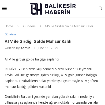
Home
Gündem
ATV ile Girdiği Gölde Mahsur Kaldı
Gündem
ATV ile Girdiği Gölde Mahsur Kaldı
written by
Admin
June 11, 2025
ATV ile girdiği gölde balçığa saplandı
DENİZLİ – Denizli’de kuş cenneti olarak bilinen Süleymanlı
Yayla Gölü’ne gezmeye giden bir kişi, ATV göle girince balçığa
saplandı. Etraftakilerin halat yardımıyla çekmesiyle ATV şoförü
mahsur kaldığı gölden kurtarıldı.
Denizli’nin Buldan ilçesinde yer alan yüksek rakımı nedeniyle
bilhassa yaz aylarında kentte uğrak noktaları ortasında yer alan