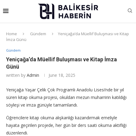
Home
Gündem
Yeniçağa’da Müellif Buluşması ve Kitap
İmza Günü
Gündem
Yeniçağa’da Müellif Buluşması ve Kitap İmza
Günü
written by
Admin
June 18, 2025
Yeniçağa Yaşar Çelik Çok Programlı Anadolu Lisesi’nde bir yıl
süren kitap okuma projesi, okuldan mezun muharririn katıldığı
söyleşi ve imza günüyle tamamlandı.
Öğrencilere kitap okuma alışkanlığı kazandırmak emeliyle
hayata geçirilen projede, her gün bir ders saati okuma aktifliği
düzenlendi.