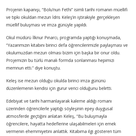
Projenin kapanışı, “Bolu’nun Fethi” isimli tarihi romanın müellifi
ve tıpkı okuldan mezun İdris Keleş’in iştirakiyle gerçekleşen
müellif buluşması ve imza günüyle yapıldı.
Okul müdürü İlknur Pınarcı, programda yaptığı konuşmada,
“Yazarımızın kitabını birinci defa öğrencilerimizle paylaşması ve
okulumuzdan mezun olması bizim için başka bir onur oldu.
Projemizin bu türlü manalı formda sonlanması hepimizi
memnun etti.” diye konuştu.
Keleş ise mezun olduğu okulda birinci imza gününü
düzenlemenin kendisi için gurur verici olduğunu belirtti.
Edebiyat ve tarihi harmanlayarak kaleme aldığı romanı
üzerinden öğrencilerle yaptığı söyleşinin epey duygusal
atmosferde geçtiğini anlatan Keleş, “Bu buluşmayla
öğrencilere, hayatta hedeflerine ulaşabilmeleri için emek
vermenin ehemmiyetini anlattık. Kitabıma ilgi gösteren tüm