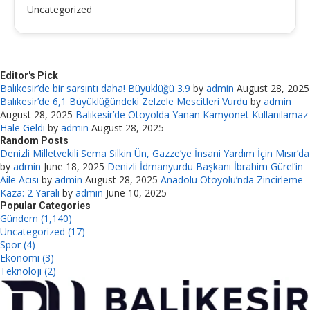
Uncategorized
Editor's Pick
Balıkesir’de bir sarsıntı daha! Büyüklüğü 3.9
by
admin
August 28, 2025
Balıkesir’de 6,1 Büyüklüğündeki Zelzele Mescitleri Vurdu
by
admin
August 28, 2025
Balıkesir’de Otoyolda Yanan Kamyonet Kullanılamaz
Hale Geldi
by
admin
August 28, 2025
Random Posts
Denizli Milletvekili Sema Silkin Ün, Gazze’ye İnsani Yardım İçin Mısır’da
by
admin
June 18, 2025
Denizli İdmanyurdu Başkanı İbrahim Gürel’in
Aile Acısı
by
admin
August 28, 2025
Anadolu Otoyolu’nda Zincirleme
Kaza: 2 Yaralı
by
admin
June 10, 2025
Popular Categories
Gündem (1,140)
Uncategorized (17)
Spor (4)
Ekonomi (3)
Teknoloji (2)