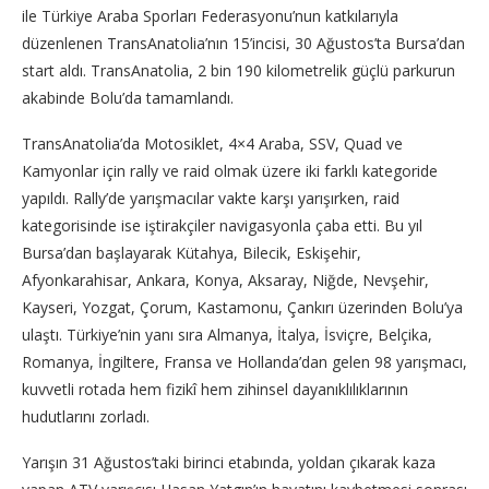
ile Türkiye Araba Sporları Federasyonu’nun katkılarıyla
düzenlenen TransAnatolia’nın 15’incisi, 30 Ağustos’ta Bursa’dan
start aldı. TransAnatolia, 2 bin 190 kilometrelik güçlü parkurun
akabinde Bolu’da tamamlandı.
TransAnatolia’da Motosiklet, 4×4 Araba, SSV, Quad ve
Kamyonlar için rally ve raid olmak üzere iki farklı kategoride
yapıldı. Rally’de yarışmacılar vakte karşı yarışırken, raid
kategorisinde ise iştirakçiler navigasyonla çaba etti. Bu yıl
Bursa’dan başlayarak Kütahya, Bilecik, Eskişehir,
Afyonkarahisar, Ankara, Konya, Aksaray, Niğde, Nevşehir,
Kayseri, Yozgat, Çorum, Kastamonu, Çankırı üzerinden Bolu’ya
ulaştı. Türkiye’nin yanı sıra Almanya, İtalya, İsviçre, Belçika,
Romanya, İngiltere, Fransa ve Hollanda’dan gelen 98 yarışmacı,
kuvvetli rotada hem fizikî hem zihinsel dayanıklılıklarının
hudutlarını zorladı.
Yarışın 31 Ağustos’taki birinci etabında, yoldan çıkarak kaza