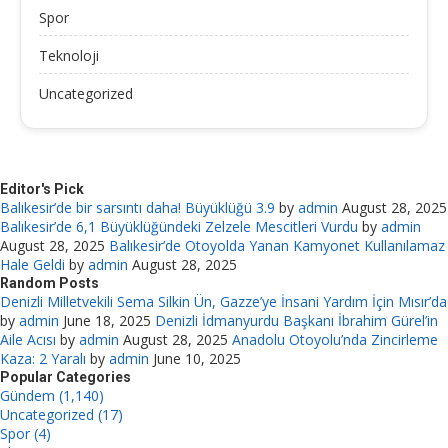
Spor
Teknoloji
Uncategorized
Editor's Pick
Balıkesir’de bir sarsıntı daha! Büyüklüğü 3.9
by
admin
August 28, 2025
Balıkesir’de 6,1 Büyüklüğündeki Zelzele Mescitleri Vurdu
by
admin
August 28, 2025
Balıkesir’de Otoyolda Yanan Kamyonet Kullanılamaz
Hale Geldi
by
admin
August 28, 2025
Random Posts
Denizli Milletvekili Sema Silkin Ün, Gazze’ye İnsani Yardım İçin Mısır’da
by
admin
June 18, 2025
Denizli İdmanyurdu Başkanı İbrahim Gürel’in
Aile Acısı
by
admin
August 28, 2025
Anadolu Otoyolu’nda Zincirleme
Kaza: 2 Yaralı
by
admin
June 10, 2025
Popular Categories
Gündem (1,140)
Uncategorized (17)
Spor (4)