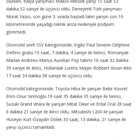
olurken, İtalya yarışmacı Maikol Reboldi yarışı 15 saat 53
dakika 52 saniye ile üçüncü oldu. Deneyimli Türk yarışmacı
Murat Yazıcı, son güne 3. sırada başladı lakin yarışın son 10
kilometresinde yaşadığı teknik arıza nedeniyle podyum
göremedi.
Otomobil sınıfı SSV kategorisinde; İngiliz Paul Severin-Delphine
Delfino grubu 15 saat, 7 dakika, 4 saniye ile birinci, Romanyalı
Marian Andreev-Marius Aurelian Pop takımı 16 saat 32 dakika
39 saniye ile ikinci, Hollandalı Lurens Maijer-Robbert Visser iklisi
17 saat 34 dakika 58 saniye ile üçüncü oldu.
Otomobil kategorisinde; Toyota Hilux ile yarışan Bekir Kuvvet
Erim-Onur Sırımoğlu 19 saat 35 dakika 35 saniye ile birinci,
Suzuki Grand Vitara ile yarışan Mitat Diker ve Erdal Oral 28 saat
6 dakika 21 saniye ile ikinci oldu, Mitsubishi L200 ile yarışan
Hüseyin Kurt-Özaydın Dölek 33 saat, 13 dakika, 21 saniye ile
yarışı üçüncü tamamladı.