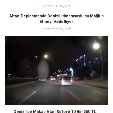
September 19, 2025
Altay, Deplasmanda Denizli İdmanyurdu’nu Mağlup
Etmeyi Hedefliyor
September 19, 2025
Denizli’de Makas Atan Şoföre 10 Bin 260 TL...