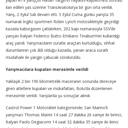
yapan ATV yarışçısı Hasan Yatgın’ın hayatını kaybetmesi sonrası
ilan edilen yas üzerine TransAnatolia’ya bir gün orta verildi.
Yarış, 2 Eylül Salı devam etti. 5 Eylül Cuma günkü yarışta 35
numaralı İngiliz sportmen Robin Lynch motosikletiyle geçirdiği
kazada kaburgasını çatlatırken, 202 kapı numarasıyla SSV’de
yarışan İtalyan Federico Butto-Emiliano Tinaburri’nin kullandığı
araç yandı. Yarışmacıların süratle araçtan kurtulduğu, sıhhat
durumlarının çok âlâ olduğu kazada, yanan araca süratli
müdahale ile yangın çabucak söndürüldü.
Yarışmacılara kupaları merasimle verildi
Yaklaşık 2 bin 190 kilometrelik maceranın sonunda dereceye
giren atletlere kupaları ve mükafatları, Bolu’da düzenlenen
merasimle verildi. Yarışlarda şu sonuçlar alındı:
Castrol Power 1 Motosiklet kategorisinde; San Marino’lı
yarışmacı Thomas Marini 14 saat 27 dakika 26 saniye ile birinci,
İtalyan Paolo Degiacomi 14 saat 32 dakika 35 saniye ile ikinci