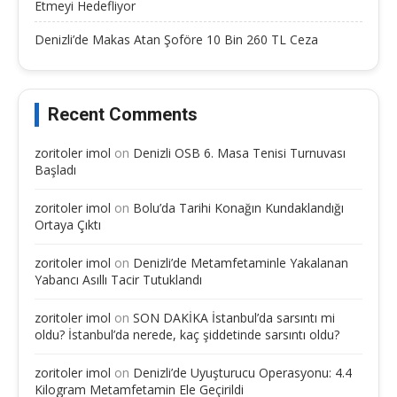
Etmeyi Hedefliyor
Denizli’de Makas Atan Şoföre 10 Bin 260 TL Ceza
Recent Comments
zoritoler imol
on
Denizli OSB 6. Masa Tenisi Turnuvası
Başladı
zoritoler imol
on
Bolu’da Tarihi Konağın Kundaklandığı
Ortaya Çıktı
zoritoler imol
on
Denizli’de Metamfetaminle Yakalanan
Yabancı Asıllı Tacir Tutuklandı
zoritoler imol
on
SON DAKİKA İstanbul’da sarsıntı mi
oldu? İstanbul’da nerede, kaç şiddetinde sarsıntı oldu?
zoritoler imol
on
Denizli’de Uyuşturucu Operasyonu: 4.4
Kilogram Metamfetamin Ele Geçirildi