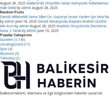
August 28, 2025
Balıkesir’de Otoyolda Yanan Kamyonet Kullanılamaz
Hale Geldi
by
admin
August 28, 2025
Random Posts
Denizli Milletvekili Sema Silkin Ün, Gazze’ye İnsani Yardım İçin Mısır’da
by
admin
June 18, 2025
Denizli İdmanyurdu Başkanı İbrahim Gürel’in
Aile Acısı
by
admin
August 28, 2025
Anadolu Otoyolu’nda Zincirleme
Kaza: 2 Yaralı
by
admin
June 10, 2025
Popular Categories
Gündem (1,140)
Uncategorized (17)
Spor (4)
Ekonomi (3)
Teknoloji (2)
BalikesirHaberin, Marmara ve Ege bölgesinden haberler sunan bir
platformdur. Ayrıca guest post, link placement ve PBN satış
hizmetleriyle SEO destekli pazarlama sağlar.