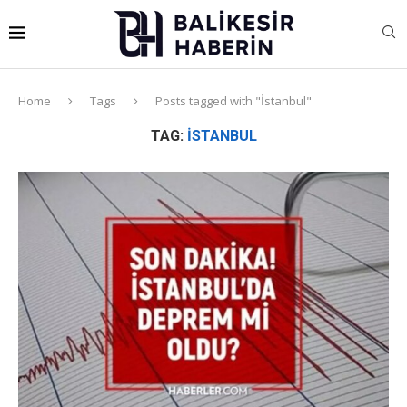
Home
Tags
Posts tagged with "İstanbul"
TAG:
İSTANBUL