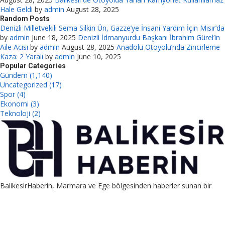
Hale Geldi
by
admin
August 28, 2025
Random Posts
Denizli Milletvekili Sema Silkin Ün, Gazze’ye İnsani Yardım İçin Mısır’da
by
admin
June 18, 2025
Denizli İdmanyurdu Başkanı İbrahim Gürel’in
Aile Acısı
by
admin
August 28, 2025
Anadolu Otoyolu’nda Zincirleme
Kaza: 2 Yaralı
by
admin
June 10, 2025
Popular Categories
Gündem (1,140)
Uncategorized (17)
Spor (4)
Ekonomi (3)
Teknoloji (2)
BalikesirHaberin, Marmara ve Ege bölgesinden haberler sunan bir
platformdur. Ayrıca guest post, link placement ve PBN satış
hizmetleriyle SEO destekli pazarlama sağlar.
Contact us:
contact@yoursite.com