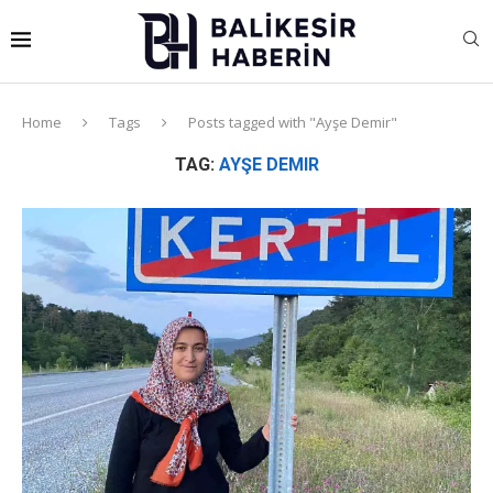
Home
Tags
Posts tagged with "Ayşe Demir"
TAG:
AYŞE DEMIR