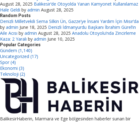
August 28, 2025
Balıkesir’de Otoyolda Yanan Kamyonet Kullanılamaz
Hale Geldi
by
admin
August 28, 2025
Random Posts
Denizli Milletvekili Sema Silkin Ün, Gazze’ye İnsani Yardım İçin Mısır’da
by
admin
June 18, 2025
Denizli İdmanyurdu Başkanı İbrahim Gürel’in
Aile Acısı
by
admin
August 28, 2025
Anadolu Otoyolu’nda Zincirleme
Kaza: 2 Yaralı
by
admin
June 10, 2025
Popular Categories
Gündem (1,140)
Uncategorized (17)
Spor (4)
Ekonomi (3)
Teknoloji (2)
BalikesirHaberin, Marmara ve Ege bölgesinden haberler sunan bir
platformdur. Ayrıca guest post, link placement ve PBN satış
hizmetleriyle SEO destekli pazarlama sağlar.