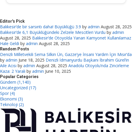
Editor's Pick
Balıkesir’de bir sarsıntı daha! Büyüklüğü 3.9
by
admin
August 28, 2025
Balıkesir’de 6,1 Büyüklüğündeki Zelzele Mescitleri Vurdu
by
admin
August 28, 2025
Balıkesir’de Otoyolda Yanan Kamyonet Kullanılamaz
Hale Geldi
by
admin
August 28, 2025
Random Posts
Denizli Milletvekili Sema Silkin Ün, Gazze’ye İnsani Yardım İçin Mısır’da
by
admin
June 18, 2025
Denizli İdmanyurdu Başkanı İbrahim Gürel’in
Aile Acısı
by
admin
August 28, 2025
Anadolu Otoyolu’nda Zincirleme
Kaza: 2 Yaralı
by
admin
June 10, 2025
Popular Categories
Gündem (1,140)
Uncategorized (17)
Spor (4)
Ekonomi (3)
Teknoloji (2)