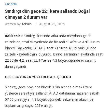
Gündem
Sındırgı dün gece 221 kere sallandı: Doğal
olmayan 2 durum var
written by
Admin
August 25, 2025
Balıkesir
‘in Sındırgı ilçesinde arka arda meydana gelen
zelzeleler, etraf vilayetlerde de hissedildi. Afet ve Acil Durum
İdaresi Başkanlığı (AFAD), saat 21.58’de 4,8 büyüklüğünde
zelzele kaydedildiğini duyurdu. Birinci sarsıntının akabinde saat
22.00’de 4,2, saat 22.14’te ise 4,3 büyüklüğünde iki sarsıntı
daha yaşandı.
GECE BOYUNCA YÜZLERCE ARTÇI OLDU
Sındırgı, gece boyunca birçok 3,0’ın altında olmak üzere
yüzlerce sarsıntıyla sallandı. AFAD datalarına nazaran sabah
07.00 prestijiyle, 4,8 büyüklüğündeki zelzelenin akabinde
toplam artçı sayısı 221’e ulaştı.