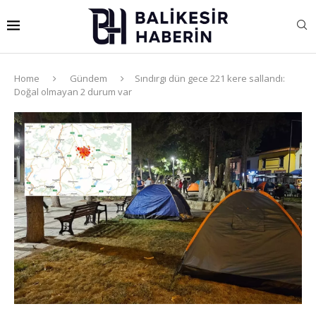
Home
Gündem
Sındırgı dün gece 221 kere sallandı:
Doğal olmayan 2 durum var