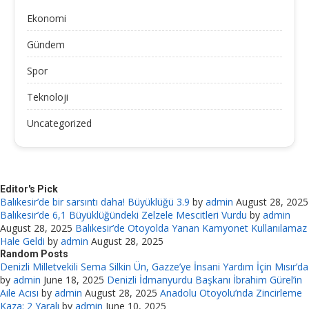
Ekonomi
Gündem
Spor
Teknoloji
Uncategorized
Editor's Pick
Balıkesir’de bir sarsıntı daha! Büyüklüğü 3.9
by
admin
August 28, 2025
Balıkesir’de 6,1 Büyüklüğündeki Zelzele Mescitleri Vurdu
by
admin
August 28, 2025
Balıkesir’de Otoyolda Yanan Kamyonet Kullanılamaz
Hale Geldi
by
admin
August 28, 2025
Random Posts
Denizli Milletvekili Sema Silkin Ün, Gazze’ye İnsani Yardım İçin Mısır’da
by
admin
June 18, 2025
Denizli İdmanyurdu Başkanı İbrahim Gürel’in
Aile Acısı
by
admin
August 28, 2025
Anadolu Otoyolu’nda Zincirleme
Kaza: 2 Yaralı
by
admin
June 10, 2025