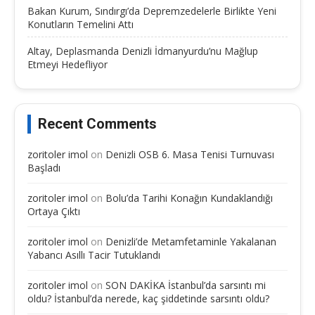
Bakan Kurum, Sındırgı’da Depremzedelerle Birlikte Yeni
Konutların Temelini Attı
Altay, Deplasmanda Denizli İdmanyurdu’nu Mağlup
Etmeyi Hedefliyor
Recent Comments
zoritoler imol
on
Denizli OSB 6. Masa Tenisi Turnuvası
Başladı
zoritoler imol
on
Bolu’da Tarihi Konağın Kundaklandığı
Ortaya Çıktı
zoritoler imol
on
Denizli’de Metamfetaminle Yakalanan
Yabancı Asıllı Tacir Tutuklandı
zoritoler imol
on
SON DAKİKA İstanbul’da sarsıntı mi
oldu? İstanbul’da nerede, kaç şiddetinde sarsıntı oldu?