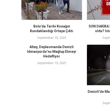
Bolu’da Tarihi Konağın
SON DAKİKA İ
Kundaklandığı Ortaya Çıktı
oldu? İst
September 19, 2025
Sept
Altay, Deplasmanda Denizli
İdmanyurdu’nu Mağlup Etmeyi
Hedefliyor
September 19, 2025
Denizli’de Ma
Sept