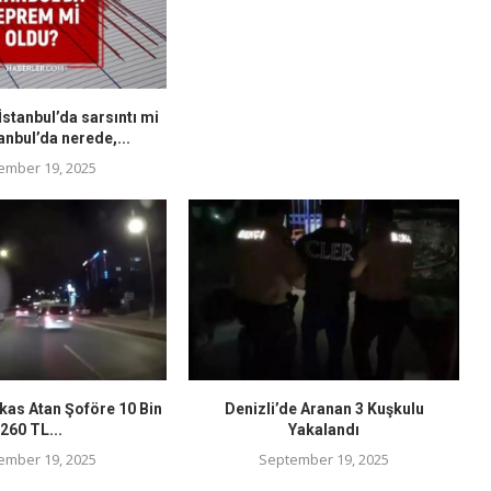
stanbul’da sarsıntı mi
anbul’da nerede,...
ember 19, 2025
kas Atan Şoföre 10 Bin
Denizli’de Aranan 3 Kuşkulu
260 TL...
Yakalandı
ember 19, 2025
September 19, 2025