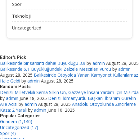
Spor
Teknoloji
Uncategorized
Editor's Pick
Balıkesir’de bir sarsıntı daha! Büyüklüğü 3.9
by
admin
August 28, 2025
Balıkesir’de 6,1 Büyüklüğündeki Zelzele Mescitleri Vurdu
by
admin
August 28, 2025
Balıkesir’de Otoyolda Yanan Kamyonet Kullanılamaz
Hale Geldi
by
admin
August 28, 2025
Random Posts
Denizli Milletvekili Sema Silkin Ün, Gazze’ye İnsani Yardım İçin Mısır’da
by
admin
June 18, 2025
Denizli İdmanyurdu Başkanı İbrahim Gürel’in
Aile Acısı
by
admin
August 28, 2025
Anadolu Otoyolu’nda Zincirleme
Kaza: 2 Yaralı
by
admin
June 10, 2025
Popular Categories
Gündem (1,140)
Uncategorized (17)
Spor (4)