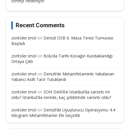
Etmeyi Hedefliyor
Recent Comments
zoritoler imol
on
Denizli OSB 6. Masa Tenisi Turnuvası
Başladı
zoritoler imol
on
Bolu’da Tarihi Konağın Kundaklandığı
Ortaya Çıktı
zoritoler imol
on
Denizli’de Metamfetaminle Yakalanan
Yabancı Asıllı Tacir Tutuklandı
zoritoler imol
on
SON DAKİKA İstanbul’da sarsıntı mi
oldu? İstanbul’da nerede, kaç şiddetinde sarsıntı oldu?
zoritoler imol
on
Denizli’de Uyuşturucu Operasyonu: 4.4
Kilogram Metamfetamin Ele Geçirildi