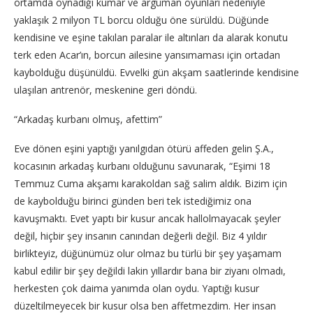
ortamda oynadığı kumar ve argüman oyunları nedeniyle
yaklaşık 2 milyon TL borcu olduğu öne sürüldü. Düğünde
kendisine ve eşine takılan paralar ile altınları da alarak konutu
terk eden Acar’ın, borcun ailesine yansımaması için ortadan
kaybolduğu düşünüldü. Evvelki gün akşam saatlerinde kendisine
ulaşılan antrenör, meskenine geri döndü.
“Arkadaş kurbanı olmuş, afettim”
Eve dönen eşini yaptığı yanılgıdan ötürü affeden gelin Ş.A.,
kocasının arkadaş kurbanı olduğunu savunarak, “Eşimi 18
Temmuz Cuma akşamı karakoldan sağ salim aldık. Bizim için
de kaybolduğu birinci günden beri tek istediğimiz ona
kavuşmaktı. Evet yaptı bir kusur ancak hallolmayacak şeyler
değil, hiçbir şey insanın canından değerli değil. Biz 4 yıldır
birlikteyiz, düğünümüz olur olmaz bu türlü bir şey yaşamam
kabul edilir bir şey değildi lakin yıllardır bana bir ziyanı olmadı,
herkesten çok daima yanımda olan oydu. Yaptığı kusur
düzeltilmeyecek bir kusur olsa ben affetmezdim. Her insan