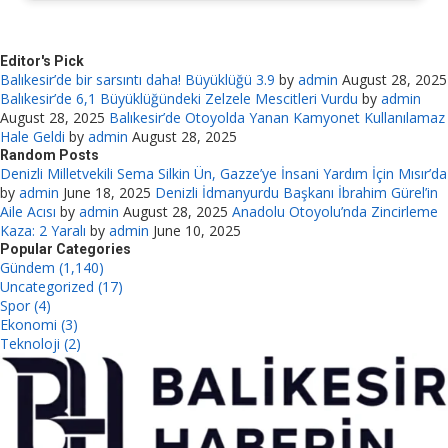
Editor's Pick
Balıkesir’de bir sarsıntı daha! Büyüklüğü 3.9
by
admin
August 28, 2025
Balıkesir’de 6,1 Büyüklüğündeki Zelzele Mescitleri Vurdu
by
admin
August 28, 2025
Balıkesir’de Otoyolda Yanan Kamyonet Kullanılamaz
Hale Geldi
by
admin
August 28, 2025
Random Posts
Denizli Milletvekili Sema Silkin Ün, Gazze’ye İnsani Yardım İçin Mısır’da
by
admin
June 18, 2025
Denizli İdmanyurdu Başkanı İbrahim Gürel’in
Aile Acısı
by
admin
August 28, 2025
Anadolu Otoyolu’nda Zincirleme
Kaza: 2 Yaralı
by
admin
June 10, 2025
Popular Categories
Gündem (1,140)
Uncategorized (17)
Spor (4)
Ekonomi (3)
Teknoloji (2)