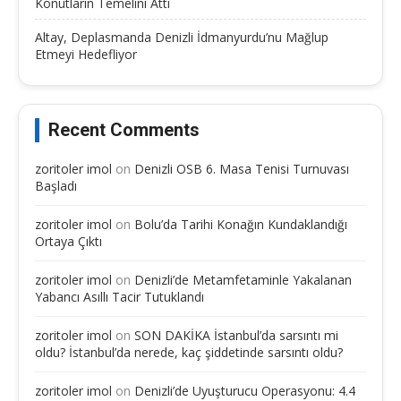
Konutların Temelini Attı
Altay, Deplasmanda Denizli İdmanyurdu’nu Mağlup
Etmeyi Hedefliyor
Recent Comments
zoritoler imol
on
Denizli OSB 6. Masa Tenisi Turnuvası
Başladı
zoritoler imol
on
Bolu’da Tarihi Konağın Kundaklandığı
Ortaya Çıktı
zoritoler imol
on
Denizli’de Metamfetaminle Yakalanan
Yabancı Asıllı Tacir Tutuklandı
zoritoler imol
on
SON DAKİKA İstanbul’da sarsıntı mi
oldu? İstanbul’da nerede, kaç şiddetinde sarsıntı oldu?
zoritoler imol
on
Denizli’de Uyuşturucu Operasyonu: 4.4