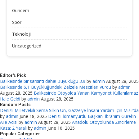
Gündem
Spor
Teknoloji
Uncategorized
Editor's Pick
Balıkesir’de bir sarsıntı daha! Büyüklüğü 3.9
by
admin
August 28, 2025
Balıkesir’de 6,1 Büyüklüğündeki Zelzele Mescitleri Vurdu
by
admin
August 28, 2025
Balıkesir’de Otoyolda Yanan Kamyonet Kullanılamaz
Hale Geldi
by
admin
August 28, 2025
Random Posts
Denizli Milletvekili Sema Silkin Ün, Gazze’ye İnsani Yardım İçin Mısır’da
by
admin
June 18, 2025
Denizli İdmanyurdu Başkanı İbrahim Gürel’in
Aile Acısı
by
admin
August 28, 2025
Anadolu Otoyolu’nda Zincirleme
Kaza: 2 Yaralı
by
admin
June 10, 2025
Popular Categories