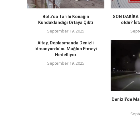
Bolu’da Tarihi Konağın
SON DAKİKA İ
Kundaklandığı Ortaya Çıktı
oldu? İst
September 19, 2025
Sept
Altay, Deplasmanda Denizli
İdmanyurdu’nu Mağlup Etmeyi
Hedefliyor
September 19, 2025
Denizli’de Ma
Sept