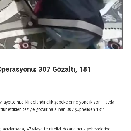
k Operasyonu: 307 Gözaltı, 181
layette nitelikli dolandırıcılık şebekelerine yönelik son 1 ayda
 ettikleri teziyle gözaltına alınan 307 şüpheliden 181’i
açıklamada, 47 vilayette nitelikli dolandırıcılık şebekelerine