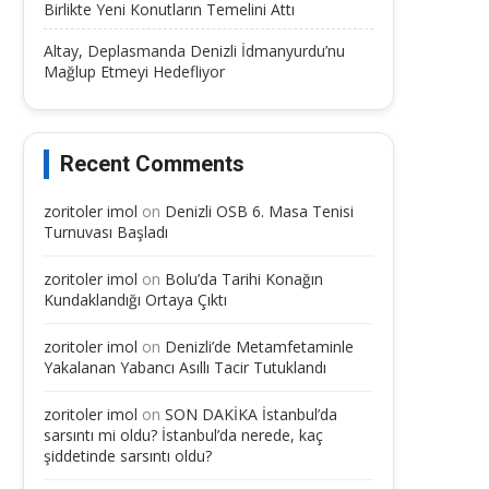
Birlikte Yeni Konutların Temelini Attı
Altay, Deplasmanda Denizli İdmanyurdu’nu
Mağlup Etmeyi Hedefliyor
Recent Comments
zoritoler imol
on
Denizli OSB 6. Masa Tenisi
Turnuvası Başladı
zoritoler imol
on
Bolu’da Tarihi Konağın
Kundaklandığı Ortaya Çıktı
zoritoler imol
on
Denizli’de Metamfetaminle
Yakalanan Yabancı Asıllı Tacir Tutuklandı
zoritoler imol
on
SON DAKİKA İstanbul’da
sarsıntı mi oldu? İstanbul’da nerede, kaç
şiddetinde sarsıntı oldu?