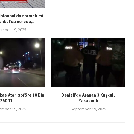
stanbul’da sarsıntı mi
anbul’da nerede,...
ember 19, 2025
kas Atan Şoföre 10 Bin
Denizli’de Aranan 3 Kuşkulu
260 TL...
Yakalandı
ember 19, 2025
September 19, 2025