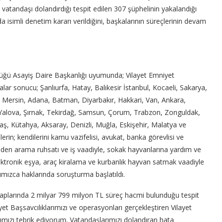
atandaşı dolandırdığı tespit edilen 307 şüphelinin yakalandığı
nda isimli denetim kararı verildiğini, başkalarının süreçlerinin devam
lüğü Asayiş Daire Başkanlığı uyumunda; Vilayet Emniyet
ar sonucu; Şanlıurfa, Hatay, Balıkesir İstanbul, Kocaeli, Sakarya,
a, Mersin, Adana, Batman, Diyarbakır, Hakkari, Van, Ankara,
ın, Yalova, Şırnak, Tekirdağ, Samsun, Çorum, Trabzon, Zonguldak,
, Kütahya, Aksaray, Denizli, Muğla, Eskişehir, Malatya ve
in; kendilerini kamu vazifelisi, avukat, banka görevlisi ve
 maden arama ruhsatı ve iş vaadiyle, sokak hayvanlarına yardım ve
elektronik eşya, araç kiralama ve kurbanlık hayvan satmak vaadiyle
ımızca haklarında soruşturma başlatıldı.
saplarında 2 milyar 799 milyon TL süreç hacmi bulunduğu tespit
yet Başsavcılıklarımızı ve operasyonları gerçekleştiren Vilayet
ımızı tebrik ediyorum. Vatandaşlarımızı dolandıran hata