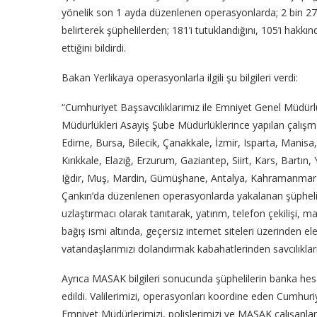
yönelik son 1 ayda düzenlenen operasyonlarda; 2 bin 27 v
belirterek şüphelilerden; 181’i tutuklandığını, 105’i hakkı
ettiğini bildirdi.
Bakan Yerlikaya operasyonlarla ilgili şu bilgileri verdi:
“Cumhuriyet Başsavcılıklarımız ile Emniyet Genel Müdür
Müdürlükleri Asayiş Şube Müdürlüklerince yapılan çalışmal
Edirne, Bursa, Bilecik, Çanakkale, İzmir, Isparta, Manis
Kırıkkale, Elazığ, Erzurum, Gaziantep, Siirt, Kars, Bart
Iğdır, Muş, Mardin, Gümüşhane, Antalya, Kahramanmaraş
Çankırı’da düzenlenen operasyonlarda yakalanan şüpheliler
uzlaştırmacı olarak tanıtarak, yatırım, telefon çekilişi,
bağış ismi altında, geçersiz internet siteleri üzerinden 
vatandaşlarımızı dolandırmak kabahatlerinden savcılıklar
Ayrıca MASAK bilgileri sonucunda şüphelilerin banka he
edildi. Valilerimizi, operasyonları koordine eden Cumhuri
Emniyet Müdürlerimizi, polislerimizi ve MASAK çalışanlar