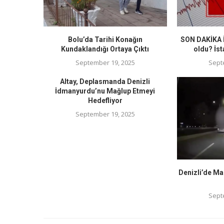
Bolu’da Tarihi Konağın
SON DAKİKA İ
Kundaklandığı Ortaya Çıktı
oldu? İst
September 19, 2025
Sept
Altay, Deplasmanda Denizli
İdmanyurdu’nu Mağlup Etmeyi
Hedefliyor
September 19, 2025
Denizli’de Ma
Sept