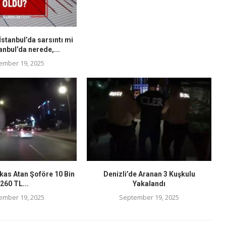
stanbul’da sarsıntı mi
anbul’da nerede,...
ember 19, 2025
kas Atan Şoföre 10 Bin
Denizli’de Aranan 3 Kuşkulu
260 TL...
Yakalandı
ember 19, 2025
September 19, 2025