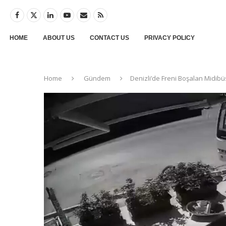
HOME
ABOUT US
CONTACT US
PRIVACY POLICY
Home
Gündem
Denizli’de Freni Boşalan Midib