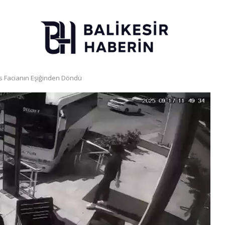
üs Facianın Eşiğinden Döndü