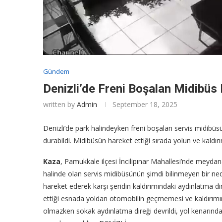
Gündem
Denizli’de Freni Boşalan Midibüs
written by
Admin
September 18, 2025
Denizli’de park halindeyken freni boşalan servis midibüsü
durabildi. Midibüsün hareket ettiği sırada yolun ve kaldırı
Kaza
, Pamukkale ilçesi İncilipınar Mahallesi’nde meydana
halinde olan servis midibüsünün şimdi bilinmeyen bir n
hareket ederek karşı şeridin kaldırımındaki aydınlatma di
ettiği esnada yoldan otomobilin geçmemesi ve kaldırımı
olmazken sokak aydınlatma direği devrildi, yol kenarınd