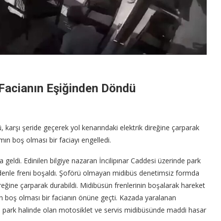
 Facianın Eşiğinden Döndü
, karşı şeride geçerek yol kenarındaki elektrik direğine çarparak
mın boş olması bir faciayı engelledi.
 geldi. Edinilen bilgiye nazaran İncilipınar Caddesi üzerinde park
edenle freni boşaldı. Şoförü olmayan midibüs denetimsiz formda
reğine çarparak durabildi. Midibüsün frenlerinin boşalarak hareket
n boş olması bir facianın önüne geçti. Kazada yaralanan
a park halinde olan motosiklet ve servis midibüsünde maddi hasar