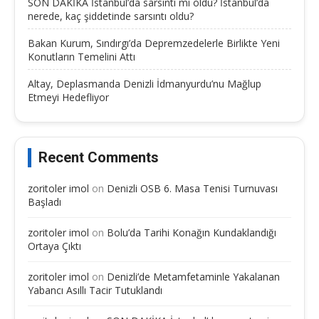
SON DAKİKA İstanbul’da sarsıntı mi oldu? İstanbul’da
nerede, kaç şiddetinde sarsıntı oldu?
Bakan Kurum, Sındırgı’da Depremzedelerle Birlikte Yeni
Konutların Temelini Attı
Altay, Deplasmanda Denizli İdmanyurdu’nu Mağlup
Etmeyi Hedefliyor
Recent Comments
zoritoler imol
on
Denizli OSB 6. Masa Tenisi Turnuvası
Başladı
zoritoler imol
on
Bolu’da Tarihi Konağın Kundaklandığı
Ortaya Çıktı
zoritoler imol
on
Denizli’de Metamfetaminle Yakalanan
Yabancı Asıllı Tacir Tutuklandı