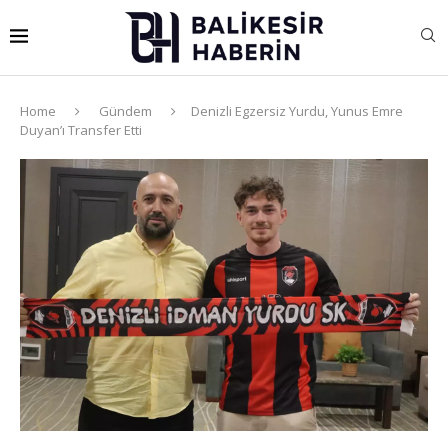
Home
Gündem
Denizli Egzersiz Yurdu, Yunus Emre
Duyan’ı Transfer Etti