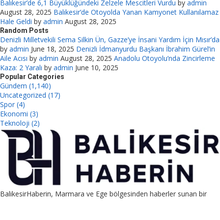
Balıkesir’de 6,1 Büyüklüğündeki Zelzele Mescitleri Vurdu
by
admin
August 28, 2025
Balıkesir’de Otoyolda Yanan Kamyonet Kullanılamaz
Hale Geldi
by
admin
August 28, 2025
Random Posts
Denizli Milletvekili Sema Silkin Ün, Gazze’ye İnsani Yardım İçin Mısır’da
by
admin
June 18, 2025
Denizli İdmanyurdu Başkanı İbrahim Gürel’in
Aile Acısı
by
admin
August 28, 2025
Anadolu Otoyolu’nda Zincirleme
Kaza: 2 Yaralı
by
admin
June 10, 2025
Popular Categories
Gündem (1,140)
Uncategorized (17)
Spor (4)
Ekonomi (3)
Teknoloji (2)
BalikesirHaberin, Marmara ve Ege bölgesinden haberler sunan bir
platformdur. Ayrıca guest post, link placement ve PBN satış
hizmetleriyle SEO destekli pazarlama sağlar.