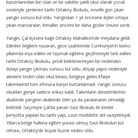
kurumlarından biri olan ve bir vakitler yatılı okul olarak çocuk
sesleriyle şenlenen tarihi Ortaköy İlkokulu, evvelki gün çıkan
yangın sonucu kül oldu. Yangından 1 yıl öncesine ilişkin ortaya
çıkan manzaralar, ihmaller zincirini bir daha gözler önüne serdi.
Yangın, Çal ilçesine bağlı Ortaköy Mahallesi’nde meydana geldi.
Edinilen bilgilere nazaran, gece saatlerinde Cumhuriyet’in birinci
yıllarında inşa edilen ve taşımalı eğitime geçilmesiyle terk edilen
tarihi Ortaköy İlkokulu, şimdi belirlenemeyen bir nedenden
dolayı yangın çıkması sonucu kül oldu. Ahşap yapısı nedeniyle
alevlere teslim olan okul binası, bölgeye gelen itfaiye
takımlarının tüm eforuna karşın kurtarılamadı. Yangın sonucu
okuldan geriye sadece enkaz kaldı. Takımların denetimlerinin
akabinde yangının akabinde ölen ya da yaralananın olmadığı
belirtildi. Geçmişte Çal’da yanan Gazi İlkokulu ile birebir
periyotta yapılan bu tarihi yapı, uzun müddettir atıl vaziyetteydi.
Yıllarca bölge halkına eğitim yuvası olmuş Gazi İlkokulun kül
olması, Ortaköy’de büyük hüzne neden oldu.