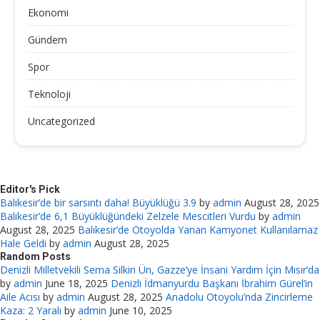
Ekonomi
Gündem
Spor
Teknoloji
Uncategorized
Editor's Pick
Balıkesir’de bir sarsıntı daha! Büyüklüğü 3.9
by
admin
August 28, 2025
Balıkesir’de 6,1 Büyüklüğündeki Zelzele Mescitleri Vurdu
by
admin
August 28, 2025
Balıkesir’de Otoyolda Yanan Kamyonet Kullanılamaz
Hale Geldi
by
admin
August 28, 2025
Random Posts
Denizli Milletvekili Sema Silkin Ün, Gazze’ye İnsani Yardım İçin Mısır’da
by
admin
June 18, 2025
Denizli İdmanyurdu Başkanı İbrahim Gürel’in
Aile Acısı
by
admin
August 28, 2025
Anadolu Otoyolu’nda Zincirleme
Kaza: 2 Yaralı
by
admin
June 10, 2025