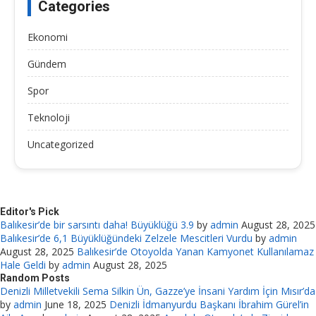
Categories
Ekonomi
Gündem
Spor
Teknoloji
Uncategorized
Editor's Pick
Balıkesir’de bir sarsıntı daha! Büyüklüğü 3.9
by
admin
August 28, 2025
Balıkesir’de 6,1 Büyüklüğündeki Zelzele Mescitleri Vurdu
by
admin
August 28, 2025
Balıkesir’de Otoyolda Yanan Kamyonet Kullanılamaz
Hale Geldi
by
admin
August 28, 2025
Random Posts
Denizli Milletvekili Sema Silkin Ün, Gazze’ye İnsani Yardım İçin Mısır’da
by
admin
June 18, 2025
Denizli İdmanyurdu Başkanı İbrahim Gürel’in