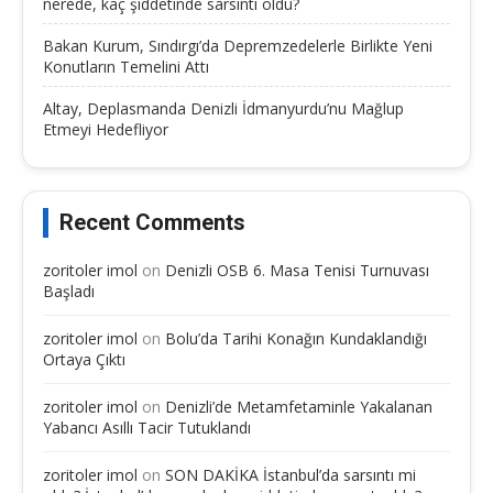
nerede, kaç şiddetinde sarsıntı oldu?
Bakan Kurum, Sındırgı’da Depremzedelerle Birlikte Yeni
Konutların Temelini Attı
Altay, Deplasmanda Denizli İdmanyurdu’nu Mağlup
Etmeyi Hedefliyor
Recent Comments
zoritoler imol
on
Denizli OSB 6. Masa Tenisi Turnuvası
Başladı
zoritoler imol
on
Bolu’da Tarihi Konağın Kundaklandığı
Ortaya Çıktı
zoritoler imol
on
Denizli’de Metamfetaminle Yakalanan
Yabancı Asıllı Tacir Tutuklandı
zoritoler imol
on
SON DAKİKA İstanbul’da sarsıntı mi