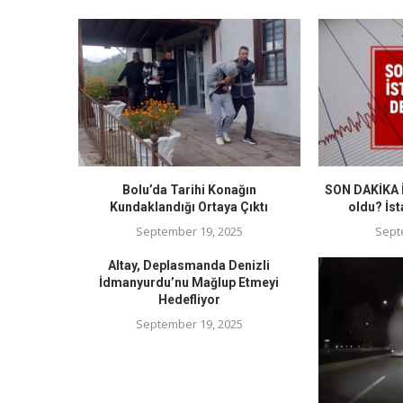
Bolu’da Tarihi Konağın
SON DAKİKA İ
Kundaklandığı Ortaya Çıktı
oldu? İst
September 19, 2025
Sept
Altay, Deplasmanda Denizli
İdmanyurdu’nu Mağlup Etmeyi
Hedefliyor
September 19, 2025