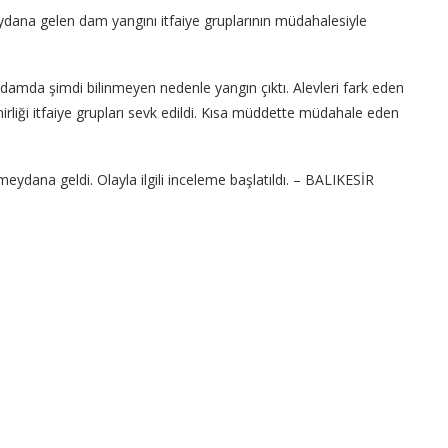
ydana gelen dam yangını itfaiye gruplarının müdahalesiyle
 damda şimdi bilinmeyen nedenle yangın çıktı. Alevleri fark eden
liği itfaiye grupları sevk edildi. Kısa müddette müdahale eden
ana geldi. Olayla ilgili inceleme başlatıldı. – BALIKESİR