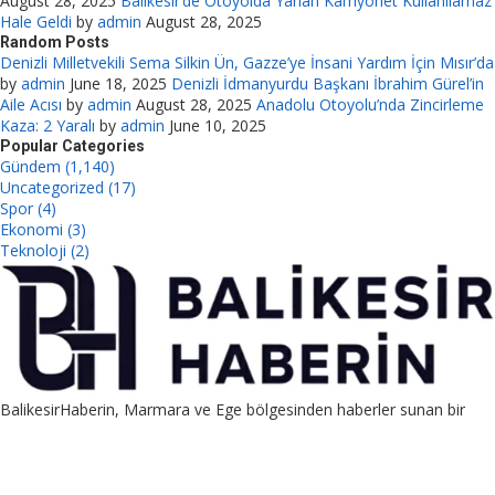
August 28, 2025
Balıkesir’de Otoyolda Yanan Kamyonet Kullanılamaz
Hale Geldi
by
admin
August 28, 2025
Random Posts
Denizli Milletvekili Sema Silkin Ün, Gazze’ye İnsani Yardım İçin Mısır’da
by
admin
June 18, 2025
Denizli İdmanyurdu Başkanı İbrahim Gürel’in
Aile Acısı
by
admin
August 28, 2025
Anadolu Otoyolu’nda Zincirleme
Kaza: 2 Yaralı
by
admin
June 10, 2025
Popular Categories
Gündem (1,140)
Uncategorized (17)
Spor (4)
Ekonomi (3)
Teknoloji (2)
BalikesirHaberin, Marmara ve Ege bölgesinden haberler sunan bir
platformdur. Ayrıca guest post, link placement ve PBN satış
hizmetleriyle SEO destekli pazarlama sağlar.
Contact us:
contact@yoursite.com