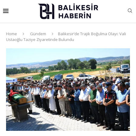
Home
Gündem
Balıkesir’de Trajik Boğulma Olayı: Vali
Ustaoğlu Taziye Ziyaretinde Bulundu