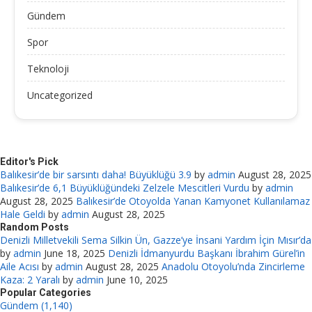
Gündem
Spor
Teknoloji
Uncategorized
Editor's Pick
Balıkesir’de bir sarsıntı daha! Büyüklüğü 3.9
by
admin
August 28, 2025
Balıkesir’de 6,1 Büyüklüğündeki Zelzele Mescitleri Vurdu
by
admin
August 28, 2025
Balıkesir’de Otoyolda Yanan Kamyonet Kullanılamaz
Hale Geldi
by
admin
August 28, 2025
Random Posts
Denizli Milletvekili Sema Silkin Ün, Gazze’ye İnsani Yardım İçin Mısır’da
by
admin
June 18, 2025
Denizli İdmanyurdu Başkanı İbrahim Gürel’in
Aile Acısı
by
admin
August 28, 2025
Anadolu Otoyolu’nda Zincirleme
Kaza: 2 Yaralı
by
admin
June 10, 2025
Popular Categories
Gündem (1,140)