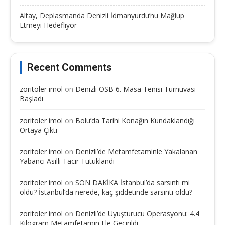
Altay, Deplasmanda Denizli İdmanyurdu’nu Mağlup
Etmeyi Hedefliyor
Recent Comments
zoritoler imol
on
Denizli OSB 6. Masa Tenisi Turnuvası
Başladı
zoritoler imol
on
Bolu’da Tarihi Konağın Kundaklandığı
Ortaya Çıktı
zoritoler imol
on
Denizli’de Metamfetaminle Yakalanan
Yabancı Asıllı Tacir Tutuklandı
zoritoler imol
on
SON DAKİKA İstanbul’da sarsıntı mi
oldu? İstanbul’da nerede, kaç şiddetinde sarsıntı oldu?
zoritoler imol
on
Denizli’de Uyuşturucu Operasyonu: 4.4
Kilogram Metamfetamin Ele Geçirildi