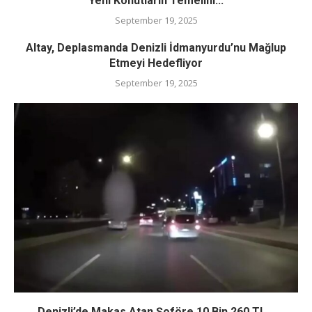
Yeni Konutların Temelini...
September 19, 2025
Altay, Deplasmanda Denizli İdmanyurdu’nu Mağlup
Etmeyi Hedefliyor
September 19, 2025
Denizli’de Makas Atan Şoföre 10 Bin 260 TL...