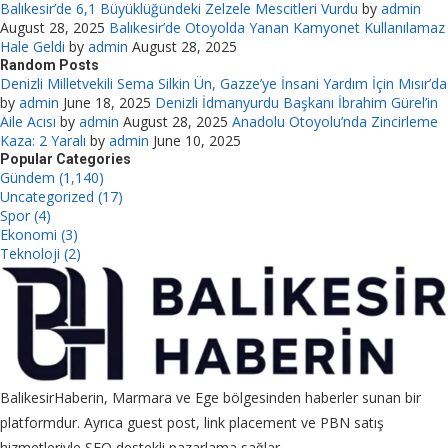
Balıkesir’de 6,1 Büyüklüğündeki Zelzele Mescitleri Vurdu
by
admin
August 28, 2025
Balıkesir’de Otoyolda Yanan Kamyonet Kullanılamaz
Hale Geldi
by
admin
August 28, 2025
Random Posts
Denizli Milletvekili Sema Silkin Ün, Gazze’ye İnsani Yardım İçin Mısır’da
by
admin
June 18, 2025
Denizli İdmanyurdu Başkanı İbrahim Gürel’in
Aile Acısı
by
admin
August 28, 2025
Anadolu Otoyolu’nda Zincirleme
Kaza: 2 Yaralı
by
admin
June 10, 2025
Popular Categories
Gündem (1,140)
Uncategorized (17)
Spor (4)
Ekonomi (3)
Teknoloji (2)
BalikesirHaberin, Marmara ve Ege bölgesinden haberler sunan bir
platformdur. Ayrıca guest post, link placement ve PBN satış
hizmetleriyle SEO destekli pazarlama sağlar.