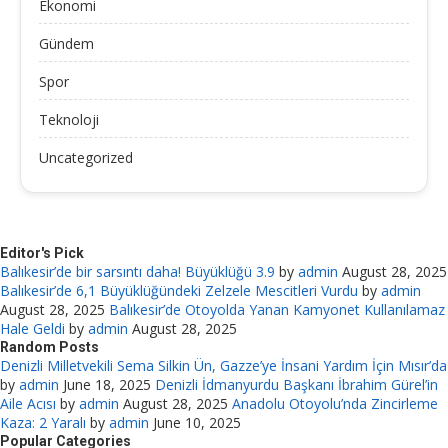
Ekonomi
Gündem
Spor
Teknoloji
Uncategorized
Editor's Pick
Balıkesir’de bir sarsıntı daha! Büyüklüğü 3.9
by
admin
August 28, 2025
Balıkesir’de 6,1 Büyüklüğündeki Zelzele Mescitleri Vurdu
by
admin
August 28, 2025
Balıkesir’de Otoyolda Yanan Kamyonet Kullanılamaz
Hale Geldi
by
admin
August 28, 2025
Random Posts
Denizli Milletvekili Sema Silkin Ün, Gazze’ye İnsani Yardım İçin Mısır’da
by
admin
June 18, 2025
Denizli İdmanyurdu Başkanı İbrahim Gürel’in
Aile Acısı
by
admin
August 28, 2025
Anadolu Otoyolu’nda Zincirleme
Kaza: 2 Yaralı
by
admin
June 10, 2025
Popular Categories