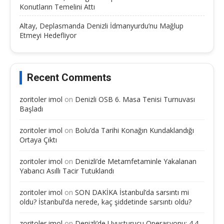
Konutların Temelini Attı
Altay, Deplasmanda Denizli İdmanyurdu’nu Mağlup
Etmeyi Hedefliyor
Recent Comments
zoritoler imol
on
Denizli OSB 6. Masa Tenisi Turnuvası
Başladı
zoritoler imol
on
Bolu’da Tarihi Konağın Kundaklandığı
Ortaya Çıktı
zoritoler imol
on
Denizli’de Metamfetaminle Yakalanan
Yabancı Asıllı Tacir Tutuklandı
zoritoler imol
on
SON DAKİKA İstanbul’da sarsıntı mi
oldu? İstanbul’da nerede, kaç şiddetinde sarsıntı oldu?
zoritoler imol
on
Denizli’de Uyuşturucu Operasyonu: 4.4