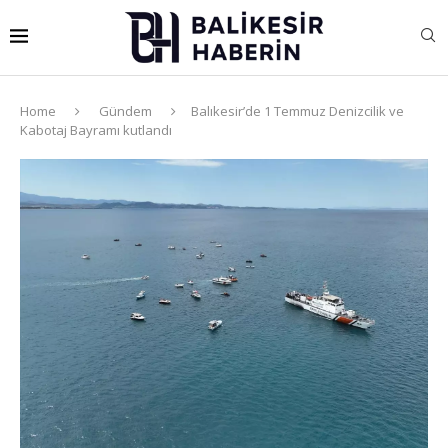
Home
Gündem
Balıkesir’de 1 Temmuz Denizcilik ve
Kabotaj Bayramı kutlandı