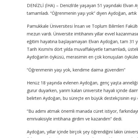
DENİZLİ (İHA) – Denizli’de yaşayan 51 yaşındaki Elvan Aydo
tamamladı. “Öğrenmenin yaşı yok” diyen Aydoğan, artık t
Pamukkale Üniversitesi İnsan ve Toplum Bilimleri Fakül
mezun vardı. Üniversite imtihanını yıllar evvel kazanmas
eğitim hayatına başlayamayan Elvan Aydoğan, tam 31 yıl s
Tarih Kısmı’nı dört yılda muvaffakiyetle tamamladı, üstel
Aydoğan’ın öyküsü, merasimin en çok konuşulan öyküleri
“Öğrenmenin yaşı yok, kendime daima güvendim”
Henüz 18 yaşında evlenen Aydoğan, genç yaşta anneliği de t
gurur duyarken, yarım kalan üniversite hayali içinde daim
belirten Aydoğan, bu süreçte en büyük destekçisinin eşi 
“Bu adımı atmak önemli manada cüret istiyor, farkındayım
emrivakisiyle imtihana girdim ve kazandım” dedi.
Aydoğan, yıllar içinde birçok şey öğrendiğini lakin ünivers