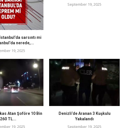
September 19, 2025
stanbul’da sarsıntı mi
anbul’da nerede,...
ember 19, 2025
kas Atan Şoföre 10 Bin
Denizli’de Aranan 3 Kuşkulu
260 TL...
Yakalandı
ember 19, 2025
September 19, 2025