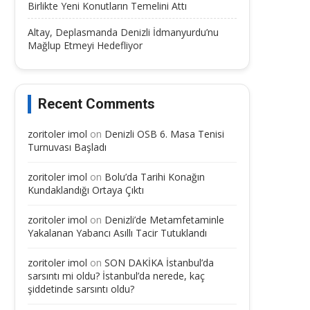
Birlikte Yeni Konutların Temelini Attı
Altay, Deplasmanda Denizli İdmanyurdu’nu
Mağlup Etmeyi Hedefliyor
Recent Comments
zoritoler imol
on
Denizli OSB 6. Masa Tenisi
Turnuvası Başladı
zoritoler imol
on
Bolu’da Tarihi Konağın
Kundaklandığı Ortaya Çıktı
zoritoler imol
on
Denizli’de Metamfetaminle
Yakalanan Yabancı Asıllı Tacir Tutuklandı
zoritoler imol
on
SON DAKİKA İstanbul’da
sarsıntı mi oldu? İstanbul’da nerede, kaç
şiddetinde sarsıntı oldu?