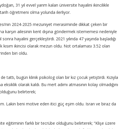
ğan, 31 yıl evvel yarım kalan üniversite hayalini ikincilikle
arih öğretmeni olma yolunda ilerliyor.
tesi’nin 2024-2025 mezuniyet merasiminde dikkat çeken bir
ına karşın ailesinin kent dışına göndermek istememesi nedeniyle
onra hayalini gerçekleştirdi. 2021 yılında 47 yaşında başladığı
ik kısım ikincisi olarak mezun oldu. Not ortalaması 3.52 olan
nden biri oldu.
attı, bugün klinik psikolog olan bir kız çocuk yetiştirdi. Kızıyla
a eksiklik olarak kaldı. Bu mert adımı atmasının kolay olmadığını
olduğunu belirterek;
. Lakin beni motive eden itici güç eşim oldu. Israrı ve biraz da
ite eğitiminin farklı bir tecrübe olduğunu belirterek; “Klişe üzere