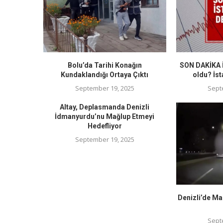
Bolu’da Tarihi Konağın
SON DAKİKA İ
Kundaklandığı Ortaya Çıktı
oldu? İst
September 19, 2025
Sept
Altay, Deplasmanda Denizli
İdmanyurdu’nu Mağlup Etmeyi
Hedefliyor
September 19, 2025
Denizli’de Ma
Sept